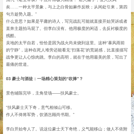
矣……一种太平景象，与上之白骨如麻作反映；从闲处引来，第四
句方趁势入题。”
什么意思？如果是平庸的诗人，写完战乱可能就直接开始哭诉或者
直奔主题拍马屁了。但李白没有。他用极度的闲适，去反衬极度的
残酷。
吴地的太平自若，恰恰是因为战火尚未烧到这里。这种“暴风雨前
的宁静”，这种在死人堆旁还能看见“扫落花”的荒诞感，比直接描写
战争更让人心惊肉跳。李白的高明，就在于他用最美的景，写出了
最痛的世道。
03 豪士与酒徒：一场精心策划的“吹捧”？
景色铺陈完毕，主角登场——扶风豪士。
“扶风豪士天下奇，意气相倾山可移。
作人不倚将军势，饮酒岂顾尚书期。”
李白开始夸人了。说这位豪士天下奇绝，义气能移山；做人不依附