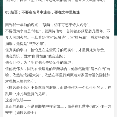
05 结语：不要在名号中迷失，要在文字里相逢
回到我十年前的观点：“读诗，切不可惑于诗人名号”。
不要因为李白是“诗仙”，就期待他每一首诗都必须是超凡脱俗、不
食人间烟火的。一旦看到他写“应酬诗”，写“拍马屁”，就觉得偶像
崩塌，觉得是“浪费才华”。
但真实的李白，恰恰是在这些泥泞的现实中，才显得尤为珍贵。
他会恐惧，面对“白骨如麻”他会逃跑；
他会世俗，为了生存他会夸赞陌生的豪绅；
但他更伟大，因为在最尴尬的应酬场合，他依然能用“清水白石”自
喻，依然能“脱帽大笑”，依然在字里行间藏着对家国命运的隐忧和
对理想人格的坚守。
《扶风豪士歌》不是李白的瑕疵，而是他作为一个活生生的人，在
乱世中挣扎与坚持的见证。
这首诗说明——
真正的豪侠，不是在顺境中挥金如土，而是在乱世中仍能守住一方
安宁（如扶风豪士）；