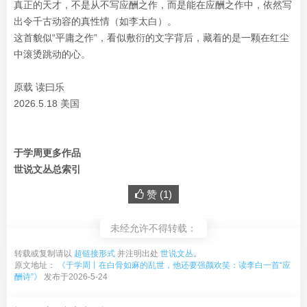
真正的天才，不是从不写应酬之作，而是能在应酬之作中，依然写
出令千古动容的真性情（如李太白）。
这首貌似“平庸之作”，看似敷衍的文字背后，藏着的是一颗在红尘
中滚烫跳动的心。
原载 读曰乐
2026.5.18 美国
于学周更多作品
世说文丛总索引
赞 (
1
)
未经允许不得转载：
转载或复制请以
超链接形式
并注明出处
世说文丛
。
原文地址：
《于学周丨在白骨如麻的乱世，他还要强颜欢笑：读李白一首“应
酬诗”》
发布于2026-5-24