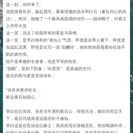
这一刻，动作来了。
他抚摸着长剑，扬起眉毛，看着清澈的流水和白石（象征内心的高
洁）。然后，他做了一个极具画面感的动作——脱掉帽子，对着主
人开怀大笑。
这一笑，洗去了前面所有的客套与恭维。
这一笑，是李白独有的“谪仙人”气质。即便是在寄人篱下、即使是
在战乱流离、即使是在写一首“应酬诗”，他依然保留着那份狂放不
羁的真性情。
他不是卑微的乞食者，他是平等的知音。
“脱帽”，是卸下防备；“向君笑”，是真诚的交付。
最后的两句更是意味深长：
“张良未逐赤松去，
桥边黄石知我心。”
李白自比张良。张良当年遇到黄石公，得授兵法，辅佐刘邦定天
下，最后功成身退追随赤松子修仙。
李白这是在告诉这位豪士：我虽然现在落魄至此，陪你喝酒吟诗，
但我心中自有丘壑，我并未忘记我的抱负，也未丢失我的本心。