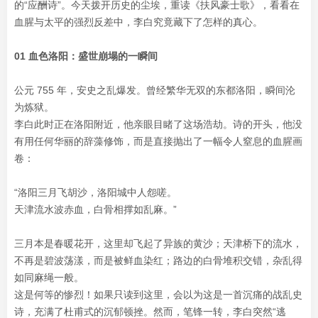
的“应酬诗”。今天拨开历史的尘埃，重读《扶风豪士歌》，看看在
血腥与太平的强烈反差中，李白究竟藏下了怎样的真心。
01 血色洛阳：盛世崩塌的一瞬间
公元 755 年，安史之乱爆发。曾经繁华无双的东都洛阳，瞬间沦
为炼狱。
李白此时正在洛阳附近，他亲眼目睹了这场浩劫。诗的开头，他没
有用任何华丽的辞藻修饰，而是直接抛出了一幅令人窒息的血腥画
卷：
“洛阳三月飞胡沙，洛阳城中人怨嗟。
天津流水波赤血，白骨相撑如乱麻。”
三月本是春暖花开，这里却飞起了异族的黄沙；天津桥下的流水，
不再是碧波荡漾，而是被鲜血染红；路边的白骨堆积交错，杂乱得
如同麻绳一般。
这是何等的惨烈！如果只读到这里，会以为这是一首沉痛的战乱史
诗，充满了杜甫式的沉郁顿挫。然而，笔锋一转，李白突然“逃