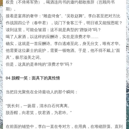
权贵（不倚将军势），喝酒连尚书的邀约都敢推辞（岂顾尚书
期）。
接着是宴席的奢华：“雕盘绮食”、“吴歌赵舞”。李白甚至把对方比
作战国四公子（春申君），说门下食客三千，明日谁又能报恩呢？
读到这里，可能会皱眉：这不就是典型的“蹭饭诗”吗？
喝了人家酒，以这样的应酬诗，实在是浪费才华……
确实，这就是一首应酬诗。李白逃难至此，身无分文，唯有才华。
他需要这位豪士的庇护，需要一顿饱酒。于是，他不得不戴上“面
具”，极尽溢美之词。
但是，这真的是单纯的“浪费才华”吗？
04 脱帽一笑：面具下的真性情
当把目光聚焦在全诗最动人的那个瞬间：
“抚长剑，一扬眉，清水白石何离离。
脱吾帽，向君笑，饮君酒，为君吟。”
在前面的铺垫中，李白一直在夸对方，在用典，在堆砌辞藻。直到