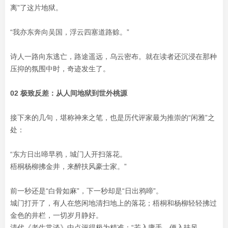
离”了这片地狱。
“我亦东奔向吴国，浮云四塞道路赊。”
诗人一路向东逃亡，路途遥远，乌云密布。就在读者还沉浸在那种
压抑的氛围中时，奇迹发生了。
02 极致反差：从人间地狱到世外桃源
接下来的几句，堪称神来之笔，也是历代评家最为推崇的“闲雅”之
处：
“东方日出啼早鸦，城门人开扫落花。
梧桐杨柳拂金井，来醉扶风豪士家。”
前一秒还是“白骨如麻”，下一秒却是“日出鸦啼”。
城门打开了，有人在悠闲地清扫地上的落花；梧桐和杨柳轻轻拂过
金色的井栏，一切岁月静好。
清代《老生常谈》中点评得极为精准：“若入庸手，便入扶风