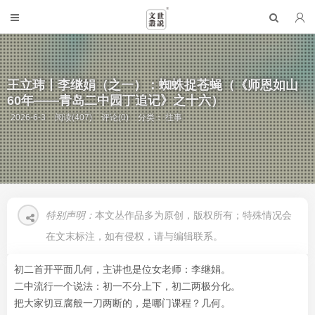
王立玮丨李继娟（之一）：蜘蛛捉苍蝇（《师恩如山
60年——青岛二中园丁追记》之十六）
2026-6-3
阅读(407)
评论(0)
分类：
往事
特别声明：
本文丛作品多为原创，版权所有；特殊情况会
在文末标注，如有侵权，请与编辑联系。
初二首开平面几何，主讲也是位女老师：李继娟。
二中流行一个说法：初一不分上下，初二两极分化。
把大家切豆腐般一刀两断的，是哪门课程？几何。