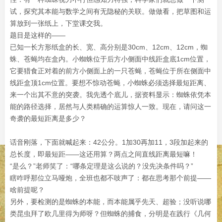
试，探究其本能与数学之间有无隐秘的关联。做做看，把草图和运
算放到一张纸上，下堂课交我。
题目是这样的——
已知一长方形纸盒的长、宽、高分别是30cm、12cm、12cm，蜘
蛛、苍蝇均在盒内。小蜘蛛位于后方小侧面中线距盒底1cm位置，
它要猎食正对着的前方小侧面上的一只苍蝇，苍蝇位于所在侧面中
线距盒顶1cm位置。要想不惊动苍蝇，小蜘蛛必须选择最短距离、
来一个出其不意的突袭。我先透个底儿，据资料显示：蜘蛛依凭本
能的路径选择，居然与人类精确的运算惊人一致。现在，请问这一
奇袭的最短距离是多少？
话音刚落，下面就喊起来：42公分。1加30再加11，3段加起来的
总长度，即最短距——这还用算？两点之间直线距离最短嘛！
“是么？”老师笑了：“哪条定理是这么说的？没先决条件吗？”
瞎咋呼那位立马哑炮，全班也都不吱声了：都在思考那个前提——
啥前提呢？
另外，要检测的是蜘蛛的本能，而本能属乎先天、超验；没听说哪
类昆虫拜了欧几里得为师呀？但蜘蛛的捕食，分明是在践行《几何