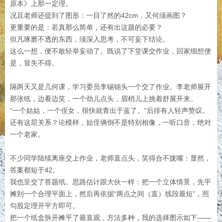
原本》上那一定理。
况且老师还提到了图形：一目了然的42cm，又何须画图？
更重要的是：若真那么简单，还有出这题的必要？
但凡琢磨不透的东西，须深入思考，不可妄下结论。
这么一想，便不敢轻举妄动了。既说了下堂课交作业，回家细想便
是，冒失不得。
隔两天又是几何课，学习委员李锡锦头一个交了作业。李老师展开
那张纸，边看边笑，一个劲儿点头，眉梢儿上挑着舒展开来。
“一个姑姑，一个侄女，很快就青出于蓝了。”后排有人轻声赞叹。
还有这层关系？论模样，姑侄俩倒不是特别相像，一听口音，绝对
一个老家。
不少同学陆续离座交上作业，老师直点头，笑得合不拢嘴：显然，
答案都短于42。
我也呈交了答题纸。思路估计跟大伙一样：把一个立体情景，先平
摊到一个合理平面上，然后再依据“两点之间（直）线段最短”，照
勾股定理开平方即可。
把一个纸盒拆开摊平了最直观，方法多种，我的选择图示如下——