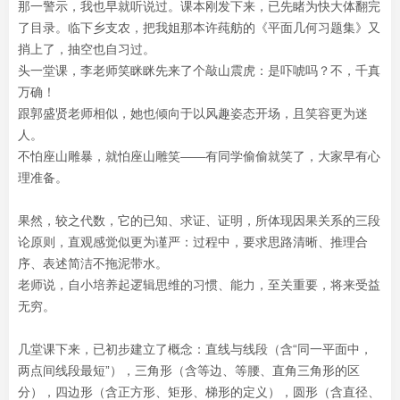
那一警示，我也早就听说过。课本刚发下来，已先睹为快大体翻完
了目录。临下乡支农，把我姐那本许莼舫的《平面几何习题集》又
捎上了，抽空也自习过。
头一堂课，李老师笑眯眯先来了个敲山震虎：是吓唬吗？不，千真
万确！
跟郭盛贤老师相似，她也倾向于以风趣姿态开场，且笑容更为迷
人。
不怕座山雕暴，就怕座山雕笑——有同学偷偷就笑了，大家早有心
理准备。
果然，较之代数，它的已知、求证、证明，所体现因果关系的三段
论原则，直观感觉似更为谨严：过程中，要求思路清晰、推理合
序、表述简洁不拖泥带水。
老师说，自小培养起逻辑思维的习惯、能力，至关重要，将来受益
无穷。
几堂课下来，已初步建立了概念：直线与线段（含“同一平面中，
两点间线段最短”），三角形（含等边、等腰、直角三角形的区
分），四边形（含正方形、矩形、梯形的定义），圆形（含直径、