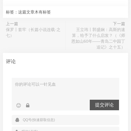
标签：这篇文章木有标签
上一篇
下一篇
保罗丨套牢（长篇小说连载·之
王立玮丨郭盛娴：高斯的速
七）
算，给予了什么启发？（《师
恩如山60年——青岛二中园丁
追记》之十五）
评论
提交评论