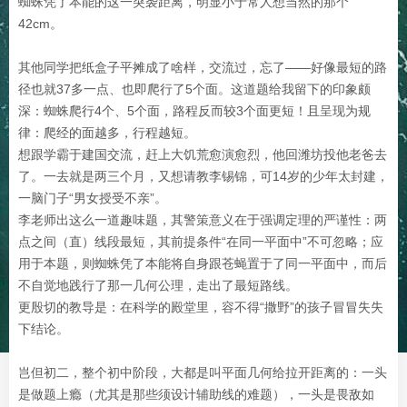
蜘蛛凭了本能的这一突袭距离，明显小于常人想当然的那个
42cm。
其他同学把纸盒子平摊成了啥样，交流过，忘了——好像最短的路
径也就37多一点、也即爬行了5个面。这道题给我留下的印象颇
深：蜘蛛爬行4个、5个面，路程反而较3个面更短！且呈现为规
律：爬经的面越多，行程越短。
想跟学霸于建国交流，赶上大饥荒愈演愈烈，他回潍坊投他老爸去
了。一去就是两三个月，又想请教李锡锦，可14岁的少年太封建，
一脑门子“男女授受不亲”。
李老师出这么一道趣味题，其警策意义在于强调定理的严谨性：两
点之间（直）线段最短，其前提条件“在同一平面中”不可忽略；应
用于本题，则蜘蛛凭了本能将自身跟苍蝇置于了同一平面中，而后
不自觉地践行了那一几何公理，走出了最短路线。
更殷切的教导是：在科学的殿堂里，容不得“撒野”的孩子冒冒失失
下结论。
岂但初二，整个初中阶段，大都是叫平面几何给拉开距离的：一头
是做题上瘾（尤其是那些须设计辅助线的难题），一头是畏敌如