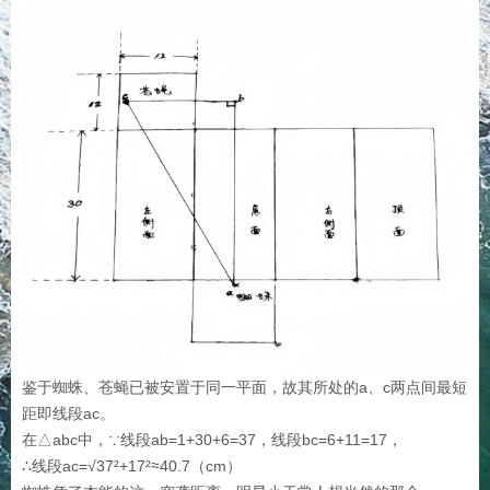
鉴于蜘蛛、苍蝇已被安置于同一平面，故其所处的a、c两点间最短
距即线段ac。
在△abc中，∵线段ab=1+30+6=37，线段bc=6+11=17，
∴线段ac=√37²+17²≈40.7（cm）