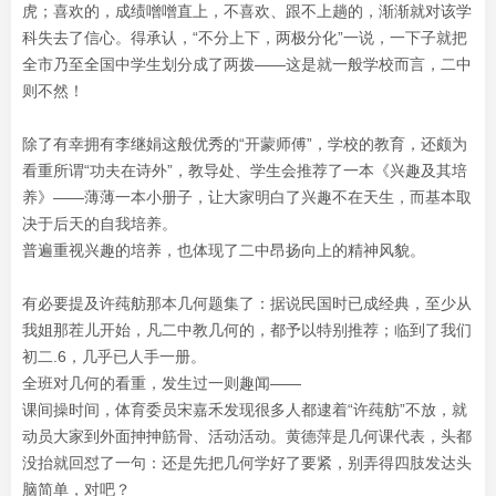
虎；喜欢的，成绩噌噌直上，不喜欢、跟不上趟的，渐渐就对该学
科失去了信心。得承认，“不分上下，两极分化”一说，一下子就把
全市乃至全国中学生划分成了两拨——这是就一般学校而言，二中
则不然！
除了有幸拥有李继娟这般优秀的“开蒙师傅”，学校的教育，还颇为
看重所谓“功夫在诗外”，教导处、学生会推荐了一本《兴趣及其培
养》——薄薄一本小册子，让大家明白了兴趣不在天生，而基本取
决于后天的自我培养。
普遍重视兴趣的培养，也体现了二中昂扬向上的精神风貌。
有必要提及许莼舫那本几何题集了：据说民国时已成经典，至少从
我姐那茬儿开始，凡二中教几何的，都予以特别推荐；临到了我们
初二.6，几乎已人手一册。
全班对几何的看重，发生过一则趣闻——
课间操时间，体育委员宋嘉禾发现很多人都逮着“许莼舫”不放，就
动员大家到外面抻抻筋骨、活动活动。黄德萍是几何课代表，头都
没抬就回怼了一句：还是先把几何学好了要紧，别弄得四肢发达头
脑简单，对吧？