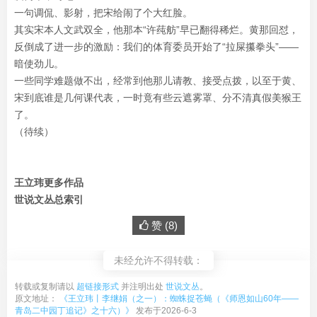
一句调侃、影射，把宋给闹了个大红脸。
其实宋本人文武双全，他那本“许莼舫”早已翻得稀烂。黄那回怼，
反倒成了进一步的激励：我们的体育委员开始了“拉屎攥拳头”——
暗使劲儿。
一些同学难题做不出，经常到他那儿请教、接受点拨，以至于黄、
宋到底谁是几何课代表，一时竟有些云遮雾罩、分不清真假美猴王
了。
（待续）
王立玮更多作品
世说文丛总索引
赞 (
8
)
未经允许不得转载：
转载或复制请以
超链接形式
并注明出处
世说文丛
。
原文地址：
《王立玮丨李继娟（之一）：蜘蛛捉苍蝇（《师恩如山60年——
青岛二中园丁追记》之十六）》
发布于2026-6-3