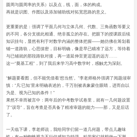
圆周与圆周率的关系）以及点，线，面，体的构成。
再就是识图、作图以及添加辅助线对拓宽思路的意义。
更重要的是：强调了平面几何与立体几何、代数、三角函数等要义
的不同，各分支彼此相通、绝非孤立的存在。把眼下的授课跟后续
知识挂勾，显然有利于对数学内涵的整体把握——她仿佛在筹划着
铺一道路轨，心思缜密，目标明确，像是早已瞄准了远方，等待着
与已铺就的那段路轨对接，再一道延伸至更迢遥的远方……
这一“奠基工程”，到了我后来学习高中数学时，感触尤为深刻。
“解题要看图，但不能凭借着‘想当然’。”李老师格外强调了阅题须审
慎：“凡‘已知’里未明确表述的，千万别被表象蒙住眼睛，进而自以
为是、视为已知的条件！”
果然不幸而被言中：两年后的中考数学试卷里，就有一几何题设置
了“误导”，旨在考查是否具备了精准审题的能力——那，又是后话
了。
一天临下课，李老师说，我给同学们留一道几何题，带点儿趣味
性：有一种蜘蛛视力不行但感知力特强，科学家们就想做一下测