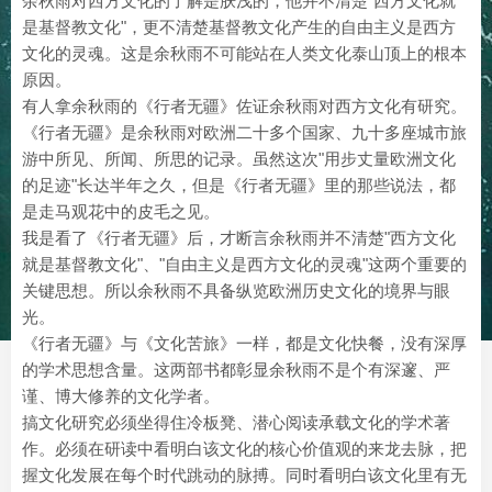
余秋雨对西方文化的了解是肤浅的，他并不清楚"西方文化就
是基督教文化"，更不清楚基督教文化产生的自由主义是西方
文化的灵魂。这是余秋雨不可能站在人类文化泰山顶上的根本
原因。
有人拿余秋雨的《行者无疆》佐证余秋雨对西方文化有研究。
《行者无疆》是余秋雨对欧洲二十多个国家、九十多座城市旅
游中所见、所闻、所思的记录。虽然这次"用步丈量欧洲文化
的足迹"长达半年之久，但是《行者无疆》里的那些说法，都
是走马观花中的皮毛之见。
我是看了《行者无疆》后，才断言余秋雨并不清楚"西方文化
就是基督教文化"、"自由主义是西方文化的灵魂"这两个重要的
关键思想。所以余秋雨不具备纵览欧洲历史文化的境界与眼
光。
《行者无疆》与《文化苦旅》一样，都是文化快餐，没有深厚
的学术思想含量。这两部书都彰显余秋雨不是个有深邃、严
谨、博大修养的文化学者。
搞文化研究必须坐得住冷板凳、潜心阅读承载文化的学术著
作。必须在研读中看明白该文化的核心价值观的来龙去脉，把
握文化发展在每个时代跳动的脉搏。同时看明白该文化里有无