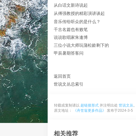
从白话文新诗说起
从傅强教授的精彩演讲谈起
音乐传给听众的是什么？
千古名篇也有败笔
说说歌唱家朱逢博
三位小说大师玩蒲松龄剩下的
甲辰暑期答客问
返回首页
世说文丛总索引
转载或复制请以
超链接形式
并注明出处
世说文丛
原文地址：
《舟笠翁更多作品》
发布于2024-3-5
相关推荐