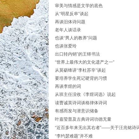
审美与情感是文学的底色
从“明星反串”谈起
再谈旧体诗问题
老年人谈话录
也谈“男人的教养”问题
也谈张爱玲
出口转内销”的王铎书法
“世界上最伟大的文化遗产之一”
从莫砺锋讲“李杜苏辛”谈起
要培养学生死记硬背的习惯
再谈李煜的词
从班主任没收《李煜词选》说起
读曹诚英诗词谈格律体诗词
有感而发与潜意识储备
叶嘉莹普及古典诗词功德无量
“近百多年来无出其右者”——关于汪兆铭诗
“李约瑟难题”并不难