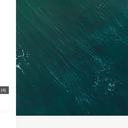
(
4
)