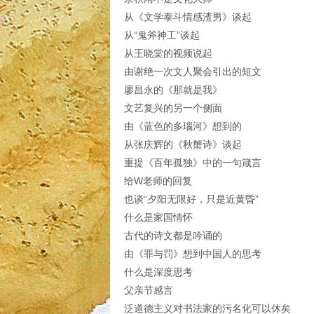
从《文学泰斗情感渣男》谈起
从“鬼斧神工”谈起
从王晓棠的视频说起
由谢绝一次文人聚会引出的短文
廖昌永的《那就是我》
文艺复兴的另一个侧面
由《蓝色的多瑙河》想到的
从张庆辉的《秋蟹诗》谈起
重提《百年孤独》中的一句箴言
给W老师的回复
也谈“夕阳无限好，只是近黄昏”
什么是家国情怀
古代的诗文都是吟诵的
由《罪与罚》想到中国人的思考
什么是深度思考
父亲节感言
泛道德主义对书法家的污名化可以休矣