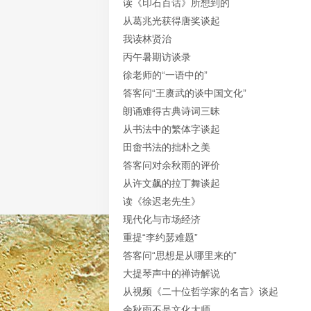
读《印石百话》所想到的
从葛兆光获得唐奖谈起
我读林贤治
丙午暑期访谈录
徐老师的“一语中的”
答客问“王赓武的谈中国文化”
朗诵难得古典诗词三昧
从书法中的繁体字谈起
田畬书法的拙朴之美
答客问对余秋雨的评价
从许文飙的拉丁舞谈起
读《徐迟老先生》
现代化与市场经济
重提“李约瑟难题”
答客问“思想是从哪里来的”
大提琴声中的禅诗解说
从视频《二十位哲学家的名言》谈起
余秋雨不是文化大师