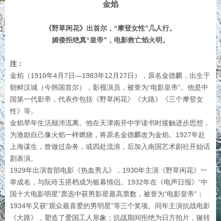
金焰
《野草闲花》出首尔，“摩登女性”几人行。
媚倭拒绝真“皇帝”，电影救亡焰火明。
注：
金焰（1910年4月7日—1983年12月27日），原名金德麟，出生于
朝鲜汉城（今韩国首尔），影视演员，被誉为“电影皇帝”。他是中
国第一代影帝，代表作包括《野草闲花》《大路》《三个摩登女
性》等。
金焰早年生活颠沛流离。他在天津南开中学读书时接触进步思想，
为激励自己像火焰一样燃烧，将原名金德麟改为金焰。1927年赴
上海谋生，曾做过杂务，或四处流浪，后加入南国艺术剧社开始话
剧表演。
1929年出演首部电影《热血男儿》，1930年主演《野草闲花》一
举成名，与阮玲玉搭档成为银幕情侣。1932年在《电声日报》“中
国十大电影明星”票选中获男影星最高票数，被誉为“电影皇帝”；
1934年又获“观众最喜爱的男明星”等三个奖项。同年主演抗战电影
《大路》，塑造了爱国工人形象；抗战期间拒绝为日方拍片，辗转