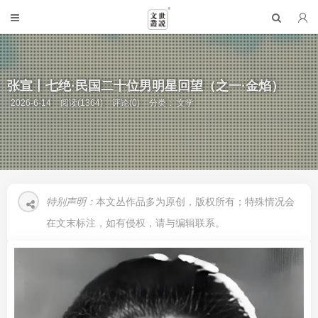
张宣丨七绝·民国二十位男明星回望（之一·金焰）
2026-6-14
阅读(1364)
评论(0)
分类：
文学
特别声明：
本文丛作品多为原创，版权所有；特殊情况会
在文末标注，如有侵权，请与编辑联系。