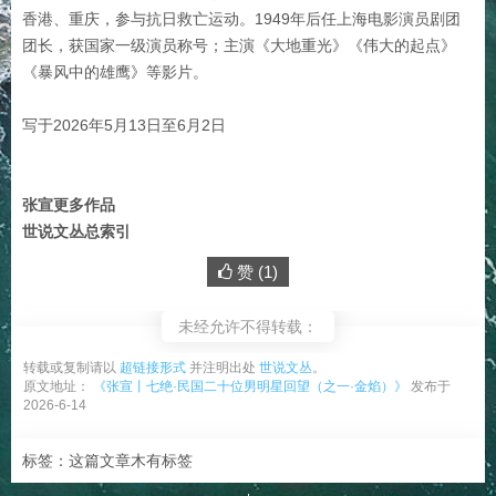
香港、重庆，参与抗日救亡运动。1949年后任上海电影演员剧团
团长，获国家一级演员称号；主演《大地重光》《伟大的起点》
《暴风中的雄鹰》等影片。‌‌‌
写于2026年5月13日至6月2日
张宣更多作品
世说文丛总索引
赞 (
1
)
未经允许不得转载：
转载或复制请以
超链接形式
并注明出处
世说文丛
。
原文地址：
《张宣丨七绝·民国二十位男明星回望（之一·金焰）》
发布于
2026-6-14
标签：这篇文章木有标签