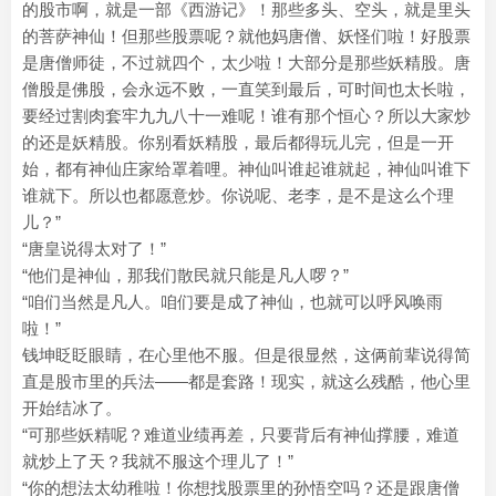
的股市啊，就是一部《西游记》！那些多头、空头，就是里头
的菩萨神仙！但那些股票呢？就他妈唐僧、妖怪们啦！好股票
是唐僧师徒，不过就四个，太少啦！大部分是那些妖精股。唐
僧股是佛股，会永远不败，一直笑到最后，可时间也太长啦，
要经过割肉套牢九九八十一难呢！谁有那个恒心？所以大家炒
的还是妖精股。你别看妖精股，最后都得玩儿完，但是一开
始，都有神仙庄家给罩着哩。神仙叫谁起谁就起，神仙叫谁下
谁就下。所以也都愿意炒。你说呢、老李，是不是这么个理
儿？”
“唐皇说得太对了！”
“他们是神仙，那我们散民就只能是凡人啰？”
“咱们当然是凡人。咱们要是成了神仙，也就可以呼风唤雨
啦！”
钱坤眨眨眼睛，在心里他不服。但是很显然，这俩前辈说得简
直是股市里的兵法——都是套路！现实，就这么残酷，他心里
开始结冰了。
“可那些妖精呢？难道业绩再差，只要背后有神仙撑腰，难道
就炒上了天？我就不服这个理儿了！”
“你的想法太幼稚啦！你想找股票里的孙悟空吗？还是跟唐僧