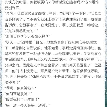
九块几的时候，你就敢买吗？你就感觉它能涨吗？”老李看来
要刨到底。
“是的。我感觉它肯定能涨，当时，”钱坤眨了一下眼，“我觉着
我必须买了，再不买它就涨上去了！我也注意到了量，成交量
告诉我，它就要涨了，它就要涨了。啊，反正就是一种感觉。
我是跟着感觉走的！”
“那明天呢？明天会怎么样？”
“明天……”钱坤垂下目光，他竟然真的开始从内心寻找感觉
了，就像刚才自己说的。他不知道，事后觉得简直有神助。他
是不经意发现了一种炒股绝招，从他嘴里说出来，又立刻在心
里完成总结，现在马上又投入二次使用。这一切都发生在十几
分钟之内。因此在老李和唐皇看来，他们今天是遇见了一位巫
师，他们从来没见过。可又是个绝对新手。这哥俩屏住呼吸。
“明天，还会涨！”钱坤抬起头，十分肯定地答道，“也许，还能
涨停哩！”
“啊哟，你真神啦！”
“你简直是股神！”
“股票你炒了几年啦？”
“头一次。今天是头一次买。”