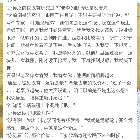
“没有。”
“那你之前也没有研究过？”老李的眼睛还是发着亮。
“之前倒是研究过，跟踪了仨月呢！不过主要是听他们说。那
两个专家，叫‘难兄难弟’！他们老是说这个股，还在这个股上
挣钱了呢！所以我就开始注意它。然后我又找人请教，说业绩
很好，做软件的，是朝阳产业。但是我比较谨慎，研究了好长
时间，就是犹豫着不敢下手。后来他们说，叫我查一下报表，
研究完财报再定盘子。我是学财务的，以前厂里当过会计，这
块儿一看就懂。刚才读了报表，我一下就找到灵感。我就买了
呀！”
唐皇跟老李你看看我，我看看你，他俩面面相觑起来。
“唐皇，瞧见没有，这就是最简单最古老的投资术。”过了一会
儿，老李点起头，他大声说道，“咱们以前是不是也这么想？
我说唐皇，咱得重新开始啦！”
“谁知道？瞎猫碰上个死耗子呗！”
“那你还做了哪些工作？”
“没有啊！”钱坤叫老李问得有些发懵，“我就是凭感觉，完全凭
感觉，选这个股，再就是这个价位。”
“你觉着当时那个价位，一开始软塌塌还没跌下来的时候，十