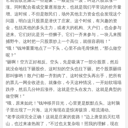
它就会故意露出一些迹象，一般是拉一波，叫这只股票涨一
涨。同时配合着成交量逐渐放大，也就是我们平常说的价升量
增。这时候，不但是散民们，场外其他主力资金也会发现这个
问题，明白这只股票是潜伏了庄家。这个时候，有兴趣的资
金，包括其他的多头主力，或者大的机构、大户们，也会参与
进来。它们好比是另一些狮子。它们一齐来参与，一块儿来围
捕野牛。这时把一只股票炒上一个高位，就很容易啦！”
“哦！”钱坤重重地点了一下头，心里不由毛骨悚然，“那么做空
呢？”
“砸啊！空方正好相反。空头，先是吸满了一部分股票，然后
就没命地往下砸股价。这时别的空头也往下砸。把个股票砸得
那叫惨哟！散户们都一齐割肉了。这时候空头再出手，把所有
的票儿一网全收进去。就像你，今天这种情况，一开始软塌塌
跌停，然后几分钟后涨停。这就是空头在发力。这就是典型的
做空啊！”
“哦，原来如此！”钱坤移开目光，心里更是默默点头。这时脑
子里出现了一片海。这片海现在是惊涛骇浪，暗流涌动。
“老李说得完全正确！这就是庄家的套路！”边上唐皇掐灭红塔
山，也过来凑热闹了，“不过也太复杂啦！照我的理解，现在