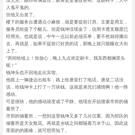
淡无光，眼白布满血丝，眼角更是皱纹密布。这副样子，人不
人鬼不鬼的。
但他又出发了。
楼下的服务台遭遇点小麻烦，就是要提前订房。主要是周五，
服务员给提了个醒儿。但是钱坤没现金了，信用卡透支额度已
经用光。也就是说，中午一点以前必须买单，要不然就得搬出
去。再就是，如果不提前订好房的话，那晚上就只能睡在大街
上了。
“房间给续上！你放心，晚上九点肯定刷卡。我东西都搁里头
呢！”
钱坤头也不回地走出宾馆。
他搭上一辆捷达出租车，路上给唐皇打了电话。唐皇二话没
说，给钱坤卡上打了一万块钱。这就是弟兄们感情啊！他一阵
感动。
可是很快，他的感动就变成了平静。他现在开始搜索市郊的储
蓄所了。
市郊的储蓄所，一想到这里钱坤又多了几分沉重。因为郊区的
储蓄所是天女散花。再就是乡镇之间都隔着万水千山。因此这
里面的的困难，就可想而知了。