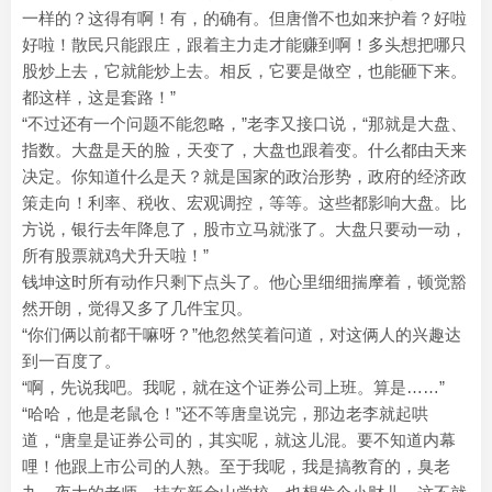
一样的？这得有啊！有，的确有。但唐僧不也如来护着？好啦
好啦！散民只能跟庄，跟着主力走才能赚到啊！多头想把哪只
股炒上去，它就能炒上去。相反，它要是做空，也能砸下来。
都这样，这是套路！”
“不过还有一个问题不能忽略，”老李又接口说，“那就是大盘、
指数。大盘是天的脸，天变了，大盘也跟着变。什么都由天来
决定。你知道什么是天？就是国家的政治形势，政府的经济政
策走向！利率、税收、宏观调控，等等。这些都影响大盘。比
方说，银行去年降息了，股市立马就涨了。大盘只要动一动，
所有股票就鸡犬升天啦！”
钱坤这时所有动作只剩下点头了。他心里细细揣摩着，顿觉豁
然开朗，觉得又多了几件宝贝。
“你们俩以前都干嘛呀？”他忽然笑着问道，对这俩人的兴趣达
到一百度了。
“啊，先说我吧。我呢，就在这个证券公司上班。算是……”
“哈哈，他是老鼠仓！”还不等唐皇说完，那边老李就起哄
道，“唐皇是证券公司的，其实呢，就这儿混。要不知道内幕
哩！他跟上市公司的人熟。至于我呢，我是搞教育的，臭老