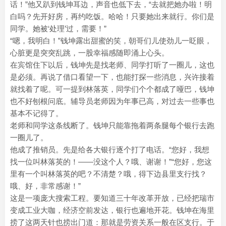
话！”他又趴到钱坤耳边，声音也低下去，“去就把她办啦！明
白吗？先开好房，再约吃饭。哈哈！只要她出来就行。你们是
同学。她被‘处理’过，需要！”
“嗯，我明白！”钱坤露出甜蜜的笑，朝哥们儿使劲儿一眨眼，
心脏更是突突乱跳，一股幸福感随即涌上心头。
在宾馆住下以后，钱坤先是找老师、同学打听了一圈儿，这也
是必须。再说了借口看望一下，也能打探一些消息，兴许接着
就找着了呢。可一提到林落英，同学们个个都成了哑巴，钱坤
也不好刨根问底。辅导员老师因为年事已高，对过去一些事也
基本不记得了。
老师和同学这条线断了。钱坤只能靠拖着两条腿每个银行去跑
一圈儿了。
他成了推销员。先是给各大银行逐个打了电话。“您好，我想
找一位叫林落英的！——没这个人？哦、谢谢！”“您好，您这
里有一个叫林落英的吧？不清楚？哦，得下边县里支行找？
哦、好，非常感谢！”
这是一项庞大搜索工程。要知道三十年改革开放，已经把瑞市
变成工业大咖，经济空前发达，银行也遍地开花。钱坤在海里
捞了这两天针也捞出门道：那就是劳资关系一般在区支行。于