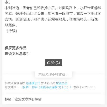
市。
来到路边，洪老伯已经收摊儿了。对面马路上，小虾米正静静
等着。钱坤不由回过头来，想再看一眼股市，重温一下刚才的
喜悦。突然发现，那个疯子还站在那儿，倚着墙根儿，就像一
尊雕像。
（待续）
保罗更多作品
世说文丛总索引
赞 (
1
)
未经允许不得转载：
转载或复制请以
超链接形式
并注明出处
世说文丛
。
原文地址：
《保罗丨套牢（长篇小说连载·之十二）》
发布于2026-6-16
标签：这篇文章木有标签