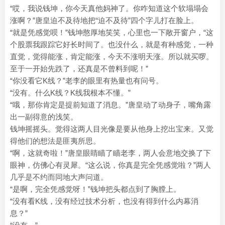
“哎，我说钱坤，你今天真他妈神了。你咋知道这个软塌塌会
涨啊？”唐皇迫不及待地把“迫不及待”四个字儿打在脸上。
“就是凭感觉呗！”钱坤憨厚地笑笑，心里也一下敞开窗户，“这
个股票我跟踪它好长时间了。也没什么，就是有种感觉，一种
直觉，觉得能涨，肯定能涨，今天不涨明天涨。所以就买啰。
至于一开始先跌了，还真是不曾料到呢！”
“你没看它K线？”老李的眼里有热量也有问号。
“没有。什么K线？K线我根本不懂。”
“哦，那你肯定是提前知道了消息。”唐皇动了动身子，嘴角露
出一副得意的浅笑。
钱坤摇摇头。觉得这两人目光像是要从他身上挖出宝来。又觉
得他们的想法是匪夷所思。
“啊，这就奇啦！”唐皇眼睛瞄了瞄老李，两人会意地交换了下
眼神，仿佛心有灵犀。“这么说，你真是完全凭感觉啦？”两人
几乎是不约而同地大声问道。
“是啊，完全凭感觉呀！”钱坤把头都点到了胸膛上。
“没有看K线，没有经过技术分析，也没有得到什么内幕消
息？”