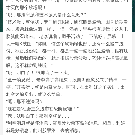
样，从没有输过。并且他专门投资成长类的股票，就像你，刚
才买的那个软塌塌！”
“哦，那消息派和技术派又是什么意思？”
“技术派，就像我，专门研究K线，研究股票波动。因为长期看
来，股票就像波浪一样，一浪一浪的，里头很有规律！这从电
脑就能看出来。”老李说着，顺手活动了一下鼠标，屏幕上出
现一幅K线图，“你瞧，你这个软塌塌也好，还有什么慢牛股
份、秋香股份啦，都一样。都是一波一波地发生波动，很有规
律。然后我们要做的，就是根据股票波动，巧妙地选择高抛低
吸。这不就赚到钱啦！”
“哦，明白了！”钱坤点了一下头。
“至于消息派，”老李弹了弹烟灰，股票叫他愈发来了精神，一
笑，“其实呀，就是内幕交易。呵呵，在出利好之前买进，出
利空之前卖出，就这么简单。”
“呃，那不违法吗？”
“现在是‘社会主义股市初级阶段’嘛！”
“嗯，我明白了！那利空就是……”
“利空消息就是坏消息，能引发股票下跌的消息。相反，利好
就是好消息，能叫股票涨上去的消息。”