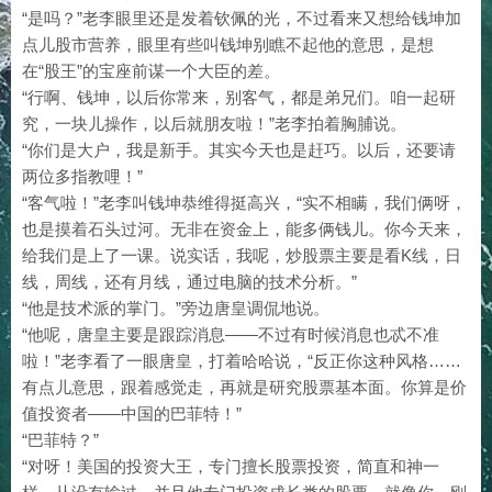
“是吗？”老李眼里还是发着钦佩的光，不过看来又想给钱坤加
点儿股市营养，眼里有些叫钱坤别瞧不起他的意思，是想
在“股王”的宝座前谋一个大臣的差。
“行啊、钱坤，以后你常来，别客气，都是弟兄们。咱一起研
究，一块儿操作，以后就朋友啦！”老李拍着胸脯说。
“你们是大户，我是新手。其实今天也是赶巧。以后，还要请
两位多指教哩！”
“客气啦！”老李叫钱坤恭维得挺高兴，“实不相瞒，我们俩呀，
也是摸着石头过河。无非在资金上，能多俩钱儿。你今天来，
给我们是上了一课。说实话，我呢，炒股票主要是看K线，日
线，周线，还有月线，通过电脑的技术分析。”
“他是技术派的掌门。”旁边唐皇调侃地说。
“他呢，唐皇主要是跟踪消息——不过有时候消息也忒不准
啦！”老李看了一眼唐皇，打着哈哈说，“反正你这种风格……
有点儿意思，跟着感觉走，再就是研究股票基本面。你算是价
值投资者——中国的巴菲特！”
“巴菲特？”
“对呀！美国的投资大王，专门擅长股票投资，简直和神一