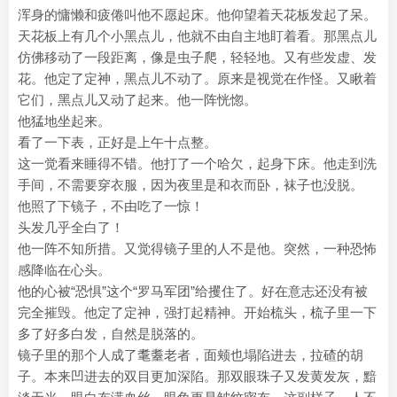
浑身的慵懒和疲倦叫他不愿起床。他仰望着天花板发起了呆。
天花板上有几个小黑点儿，他就不由自主地盯着看。那黑点儿
仿佛移动了一段距离，像是虫子爬，轻轻地。又有些发虚、发
花。他定了定神，黑点儿不动了。原来是视觉在作怪。又瞅着
它们，黑点儿又动了起来。他一阵恍惚。
他猛地坐起来。
看了一下表，正好是上午十点整。
这一觉看来睡得不错。他打了一个哈欠，起身下床。他走到洗
手间，不需要穿衣服，因为夜里是和衣而卧，袜子也没脱。
他照了下镜子，不由吃了一惊！
头发几乎全白了！
他一阵不知所措。又觉得镜子里的人不是他。突然，一种恐怖
感降临在心头。
他的心被“恐惧”这个“罗马军团”给攫住了。好在意志还没有被
完全摧毁。他定了定神，强打起精神。开始梳头，梳子里一下
多了好多白发，自然是脱落的。
镜子里的那个人成了耄耋老者，面颊也塌陷进去，拉碴的胡
子。本来凹进去的双目更加深陷。那双眼珠子又发黄发灰，黯