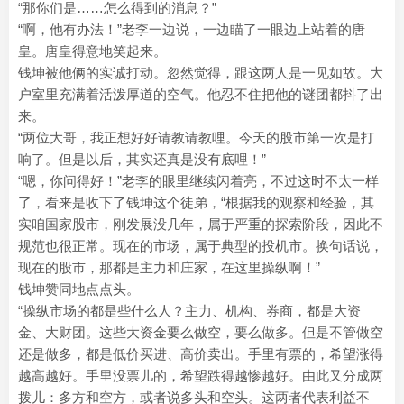
“那你们是……怎么得到的消息？”
“啊，他有办法！”老李一边说，一边瞄了一眼边上站着的唐
皇。唐皇得意地笑起来。
钱坤被他俩的实诚打动。忽然觉得，跟这两人是一见如故。大
户室里充满着活泼厚道的空气。他忍不住把他的谜团都抖了出
来。
“两位大哥，我正想好好请教请教哩。今天的股市第一次是打
响了。但是以后，其实还真是没有底哩！”
“嗯，你问得好！”老李的眼里继续闪着亮，不过这时不太一样
了，看来是收下了钱坤这个徒弟，“根据我的观察和经验，其
实咱国家股市，刚发展没几年，属于严重的探索阶段，因此不
规范也很正常。现在的市场，属于典型的投机市。换句话说，
现在的股市，那都是主力和庄家，在这里操纵啊！”
钱坤赞同地点点头。
“操纵市场的都是些什么人？主力、机构、券商，都是大资
金、大财团。这些大资金要么做空，要么做多。但是不管做空
还是做多，都是低价买进、高价卖出。手里有票的，希望涨得
越高越好。手里没票儿的，希望跌得越惨越好。由此又分成两
拨儿：多方和空方，或者说多头和空头。这两者代表利益不