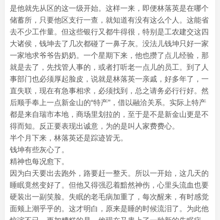
是他就先从区的这一级开始。这样一来，即便林落英是在哪个
储蓄所，只要他区支行一查，就知道有没有这么个人。这能省
去不少工作量。但这些银行又都牛得很，特别是工农建交这四
大诸侯，钱坤去了几次都碰了一鼻子灰。没法儿钱坤只好一家
一家地求爷爷告奶奶。一个星期下来，他也攒了点儿经验，那
就是去了，先找管人事的，或者打听老一点儿的员工。到了人
事部门也必须厚起脸皮，说就是林落英一亲戚，好多年了，一
直失联，现在有急事相求，必须找到，总之请务必行行好。然
后顺手奉上一点新金山的“特产”，借以融洽关系。实际上特产
都是来自瑞市本地，商场里划拉的，至于是不是新金山更是不
得而知。反正要表现出诚意，为的是叫人家费费心。
半个月下来，林落英还是踪迹皆无。
钱坤有些灰心了。
精神也每况愈下。
因为白天要出去跑外，路要赶一整天。所以一开始，这几天的
睡眠竟然变好了。但他又得强忍着黯然神伤，心里头流血也要
硬装出一副笑脸。失眠的老毛病加重了，每次醒来，有时感觉
面颊上潮乎乎的。这才明白，原来是睡的时候流泪了。为此他