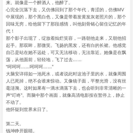
来。就像是一个醉酒人，他醉了。
心完全沉落下去，又仿佛回到了那个年代，青涩的，仿佛MV
中展现的，那个黑白色，又像是带着发黄发灰老照片的，那个
回味无穷，给他留下了那段感情，叫他刻骨铭心留住记忆的年
代！
那个影子出现了，绽放着灿烂笑容，一路朝他走来，又朝他招
起手。那双眸，那微笑。飞扬的黑发，还有白的长裙。他感觉
自己是站在她不远处，可又无法移动，无法靠近。她像是在飘
荡，从他面前，轻轻地，飞了过去……
“呵呵呵……呵呵呵……”
大脑安详得如一池死水，或者说此时这池子里的水，就像周围
人已死掉，绝不会谁来惊动。又像镜子面，平整光滑，没有丝
毫涟漪。这时如果有一滴水滴落下去，也会听到非常清晰的一
声“叮咚”。而脑中那个画面，就像高清电影按在暂停上，静止
不动了。
他怀疑到世界末日了。
第二天。
钱坤睁开眼睛。