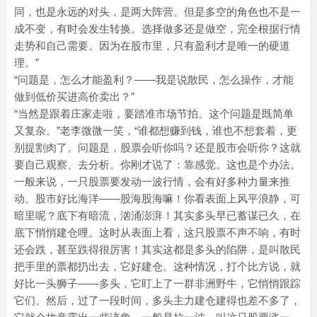
同，也是永远的对头，是两大阵营。但是多空的角色也不是一
成不变，有时会发生转换。选择做多还是做空，完全根据行情
走势和自己需要。因为在股市里，只有盈利才是唯一的硬道
理。”
“问题是，怎么才能盈利？——我是说散民，怎么操作，才能
做到低价买进高价卖出？”
“当然是跟着庄家走啦，要踏准市场节拍。这个问题是既简单
又复杂。”老李微微一笑，“谁都想赚到钱，谁也不想套着，更
别提割肉了。问题是，股票会听你吗？还是股市会听你？这就
要自己观察、去分析。你刚才说了：靠感觉。这也是个办法。
一般来说，一只股票要发动一波行情，会有好多种力量来推
动。股市好比海洋——股海股海嘛！你看表面上风平浪静，可
暗里呢？底下有暗流，汹涌澎湃！其实多头早已蓄谋已久，在
底下悄悄建仓哩。这时从表面上看，这只股票不声不响，有时
还会跌，甚至跌得很厉害！其实这都是多头的陷阱，是叫散民
把手里的票都扔出去，它好建仓。这种情况，打个比方说，就
好比一头狮子——多头，它盯上了一群非洲野牛，它悄悄跟踪
它们。然后，过了一段时间，多头主力建仓建得也差不多了，