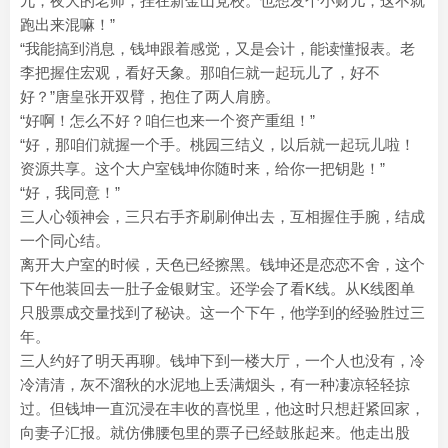
九，夜大的老师，挂在新金山党校。也想发个小财儿，这不就
跑出来混嘛！”
“我能搞到消息，钱坤跟着感觉，又是会计，能读懂报表。老
李把握住宏观，看好天象。那咱仨就一起玩儿了，好不
好？”唐皇张开双臂，抱住了两人肩膀。
“好啊！怎么不好？咱仨也来一个资产重组！”
“好，那咱们就握一个手。桃园三结义，以后就一起玩儿啦！
资源共享。这个大户室钱坤你随时来，给你一把钥匙！”
“好，我同意！”
三人心领神会，三只右手齐刷刷伸出去，互相握住手腕，结成
一个同心结。
离开大户室的时候，天色已经擦黑。钱坤还是恋恋不舍，这个
下午他装回去一肚子金银财宝。还学会了看K线。从K线图单
只股票成交量找到了秘诀。这一个下午，他学到的经验胜过三
年。
三人约好了明天再聊。钱坤下到一楼大厅，一个人也没有，冷
冷清清，灰不溜秋的水泥地上丢满烟头，有一种凄凉轻轻掠
过。但钱坤一直沉浸在丰收的喜悦里，他这时只想赶紧回家，
向妻子汇报。就仿佛腰包里的票子已经鼓胀起来。他走出股