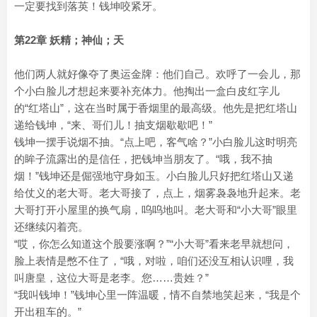
一定要找到落英！钱坤咬紧牙。
第22章 妖精；神仙；天
他们两人就好像夺了奥运金牌：他们自己。欢呼了一会儿，那
个小白脸儿才想起来要补充体力。他掏出一盒白皮红字儿
的“红塔山”，这在当时属于香烟里的最高级。他先是把红塔山
递给钱坤，“来、哥们儿！抽支烟歇歇吧！”
钱坤一摆手说烟不抽。“点上吧，客气啥？”小白脸儿这时明亮
的眸子流露出的是信任，把钱坤当朋友了。“哦，我不抽
烟！”钱坤还是倔强地守身如玉。小白脸儿只好把红塔山又递
给仗义的老大哥。老大哥接了，点上，烟雾袅袅地升起来。老
大哥打开小屋里的换气扇，呜呜地叫。老大哥和“小大哥”眼里
还继续闪着亮。
“哎，你怎么知道这个股要涨啊？”“小大哥”看来老早就想问，
脸上表情是憋不住了，“哦，对啦，咱们还没互相认识哩，我
叫唐皇，这位大哥是老李。您……贵姓？”
“我叫钱坤！”钱坤心里一阵温暖，情不自禁地笑起来，“我是个
开出租车的。”