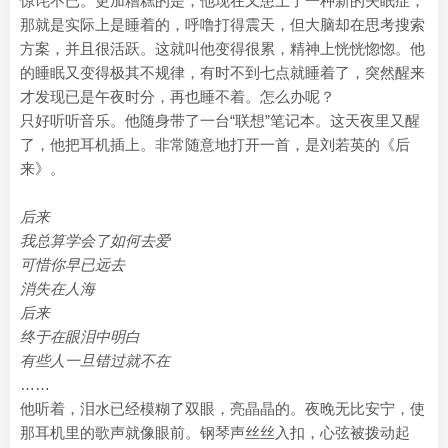
惊诧不已。更加糟糕的是，他现在又患上了一种新的失眠症，
那就是实际上是睡着的，呼噜打得震天，但大脑却在思考搜索
方案，并且很活跃。这就叫他变得很累，精神上恍恍惚惚。他
的睡眠又变得极其不规律，有时不到七点就睡着了，突然醒来
才发现已是午夜时分，再也睡不着。怎么办呢？
只好听听音乐。他随身带了一台“联想”笔记本。这天夜里又醒
了，他把耳机插上。非常随意地打开一首，是刘若英的《后
来》。
后来
我总算学会了如何去爱
可惜你早已远去
消失在人海
后来
终于在眼泪中明白
有些人一旦错过就不在
……
他听着，泪水已经模糊了双眼，亮晶晶的。夜晚无比安宁，使
那耳机里的歌声就像眼前。钢琴声丝丝入扣，心弦被拨动起