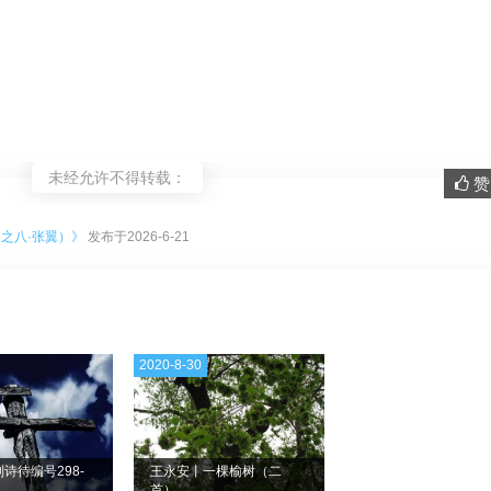
未经允许不得转载：
赞 
。
之八·张翼）》
发布于2026-6-21
2020-8-30
诗待编号298-
王永安丨一棵榆树（二
首）