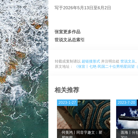
写于2026年5月13日至6月2日
张宣更多作品
世说文丛总索引
转载或复制请以
超链接形式
并注明出处
世说文丛
原文地址：
《张宣丨七绝·民国二十位男明星回望（
相关推荐
2023-1-27
2023-7-20
何美鸿丨同音字趣文：瞿
面海丨分别
瞿躯癯
300