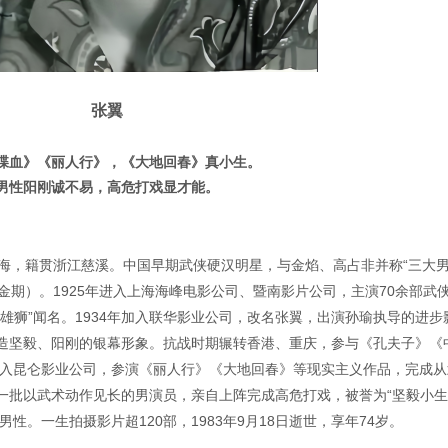
张翼
喋血》《丽人行》，《大地回春》真小生。
男性阳刚诚不易，高危打戏显才能。
于上海，籍贯浙江慈溪。中国早期武侠硬汉明星，与金焰、高占非并称“三大男
影黄金期）。1925年进入上海海峰电影公司、暨南影片公司，主演70余部武
雄狮”闻名。1934年加入联华影业公司，改名张翼，出演孙瑜执导的进步
造坚毅、阳刚的银幕形象。抗战时期辗转香港、重庆，参与《孔夫子》《
加入昆仑影业
公司，参演《丽人行》《大地回春》等现实主义作品，完成从
一批以武术动作见长的男演员，亲自上阵完成高危打戏，被誉为“坚毅小生
性。一生拍摄影片超120部，1983年9月18日逝世，享年74岁。