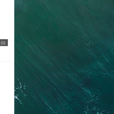
(
1
)