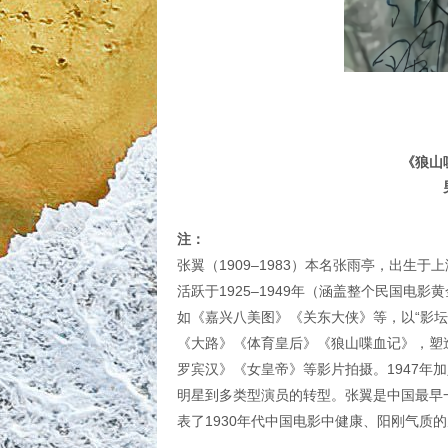
《狼山
注：
张翼（1909–1983）本名张雨亭，出生
活跃于1925–1949年（涵盖整个民国电
如《嘉兴八美图》《关东大侠》等，以“影坛
《大路》《体育皇后》《狼山喋血记》，塑
罗宾汉》《女皇帝》等影片拍摄。1947年
明星到多类型演员的转型。张翼是中国最早
表了1930年代中国电影中健康、阳刚气质的男