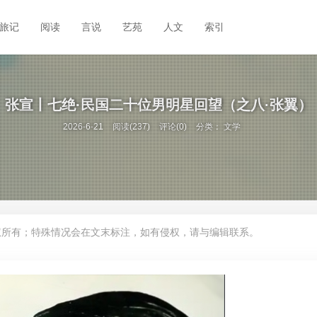
旅记
阅读
言说
艺苑
人文
索引
张宣丨七绝·民国二十位男明星回望（之八·张翼）
2026-6-21
阅读(237)
评论(0)
分类：
文学
权所有；特殊情况会在文末标注，如有侵权，请与编辑联系。