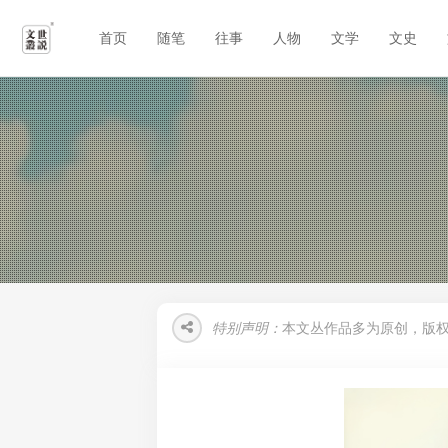
首页
随笔
往事
人物
文学
文史
特别声明：
本文丛作品多为原创，版