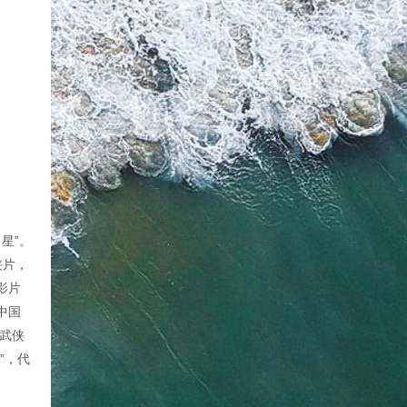
星”。
侠片，
影片
中国
武侠
”，代