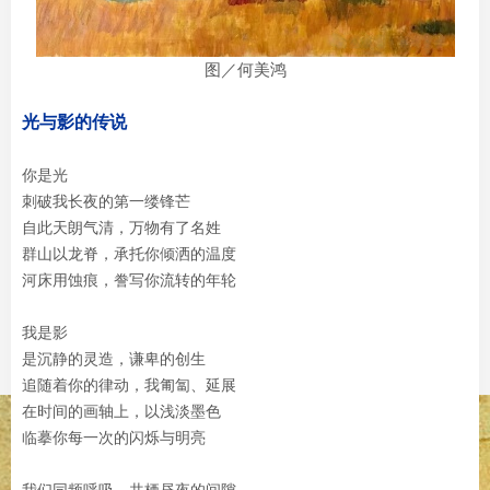
图／何美鸿
光与影的传说
你是光
刺破我长夜的第一缕锋芒
自此天朗气清，万物有了名姓
群山以龙脊，承托你倾洒的温度
河床用蚀痕，誊写你流转的年轮
我是影
是沉静的灵造，谦卑的创生
追随着你的律动，我匍匐、延展
在时间的画轴上，以浅淡墨色
临摹你每一次的闪烁与明亮