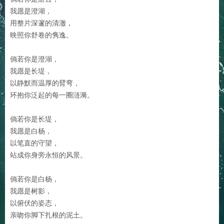
我愿是澄湖，
用整片深邃的清澈，
映照你舒卷的隽逸。
倘若你是澄湖，
我愿是长堤，
以静默而温厚的臂弯，
环抱你泛起的每一圈涟漪。
倘若你是长堤，
我愿是白杨，
以笔直的守望，
站成你身旁永恒的风景。
倘若你是白杨，
我愿是树影，
以俯伏的姿态，
亲吻你脚下扎根的泥土。