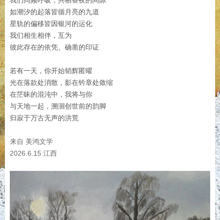
我们同频呼吸，共栖昼夜的间隙
如潮汐的起落皆循月亮的九道
星轨的偏移皆因银河的运化
我们相生相伴，互为
彼此存在的依凭、确凿的印证
若有一天，你开始韬辉匿曜
光在落款处消散，影在钤章处敛缩
在茫昧的混沌中，我将与你
与天地一起，溯洄创世前的韵脚
归寂于万古无声的洪荒
来自 美鸿文学
2026.6.15 江西