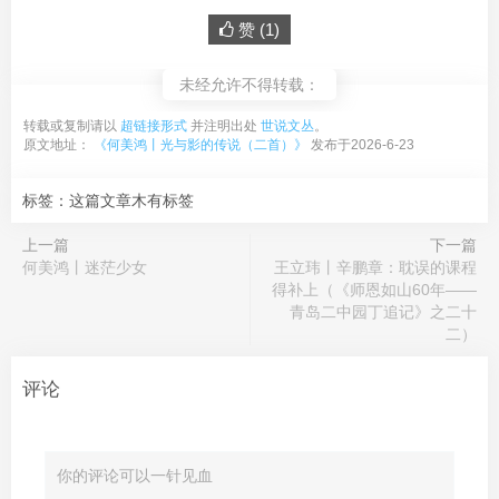
赞 (
1
)
未经允许不得转载：
转载或复制请以
超链接形式
并注明出处
世说文丛
。
原文地址：
《何美鸿丨光与影的传说（二首）》
发布于2026-6-23
标签：这篇文章木有标签
上一篇
下一篇
何美鸿丨迷茫少女
王立玮丨辛鹏章：耽误的课程
得补上（《师恩如山60年——
青岛二中园丁追记》之二十
二）
评论