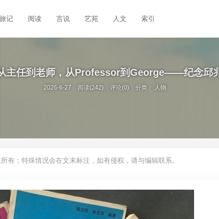
旅记
阅读
言说
艺苑
人文
索引
主任到老师，从Professor到George——纪念
2026-6-27
阅读(242)
评论(0)
分类：
人物
权所有；特殊情况会在文末标注，如有侵权，请与编辑联系。