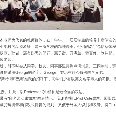
杰老师为代表的教师群体，在一年年、一届届学生的培养中所倾注
业学科的品质象征、是一所学校的精神传承。他们的名字包括蔡体
杨薇、孙岩，还有熟悉的邵群、聂子衡、乔洪兰、韩言修、刘从起
位老师。
过，时不时会从同学、校友、同事那里得到点滴消息。三四年前，
采用George的名字。George、乔治有什么特殊的含义呢。
斯特”和“密斯”姓氏的招呼下，同学们少有以英文名字示人的习惯。
授。如此，以Professor Qiu相称是最恰当的表达。
“邱老师安康如意”的表情包。我则直接以Prof Cute致意。因旧
合威妥玛拼音和邮政式拼音的规则，又便于外国人识别和发音。将Chi