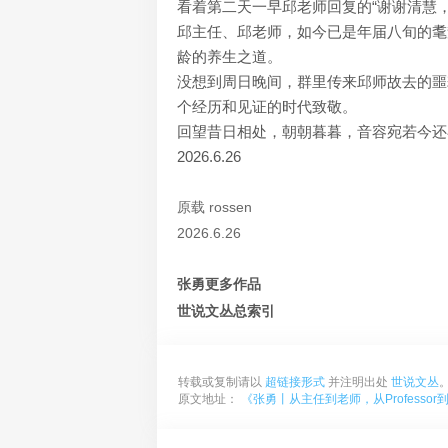
看着第二天一早邱老师回复的“谢谢清慧
邱主任、邱老师，如今已是年届八旬的耄
龄的养生之道。
没想到周日晚间，群里传来邱师故去的噩
个经历和见证的时代致敬。
回望昔日相处，朝朝暮暮，音容宛若今还
2026.6.26
原载 rossen
2026.6.26
张勇更多作品
世说文丛总索引
转载或复制请以
超链接形式
并注明出处
世说文丛
原文地址：
《张勇丨从主任到老师，从Professor