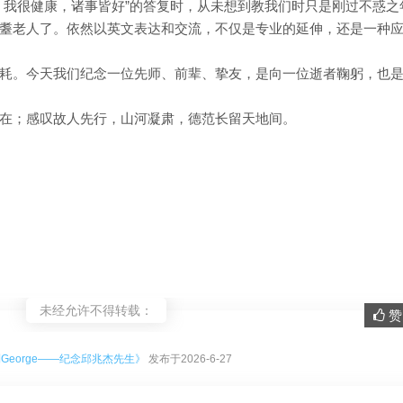
，我很健康，诸事皆好”的答复时，从未想到教我们时只是刚过不惑之
耋老人了。依然以英文表达和交流，不仅是专业的延伸，还是一种
耗。今天我们纪念一位先师、前辈、挚友，是向一位逝者鞠躬，也
在；感叹故人先行，山河凝肃，德范长留天地间。
未经允许不得转载：
赞 
。
到George——纪念邱兆杰先生》
发布于2026-6-27