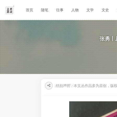
首页
随笔
往事
人物
文学
文史
张勇丨从
特别声明：
本文丛作品多为原创，版