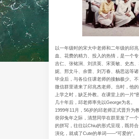
以一年级时的宋大中老师和二年级的邱兆
血、花费的精力、投入的热情，是一个专
吉仁、张铭涧、刘洪英、宋英敏、史杰、
妮、邢文斗、佘蕾、刘万春、杨思远等诸
毕业后，与各位任课老师的接触极少。不
微信群里请来了邱兆杰老师。当时，他的微信
上学之时，缺乏外教。在课堂上的一片“密
几十年后，邱老师率先以George为名。
1999年11月，56岁的邱老师正式晋升为教
癸卯兔年之际，清慧同学在群里发了一个带有
的拼写，往往以Chiu的形式呈现，既符
演化，就成了Cute的单词——“可爱的”。