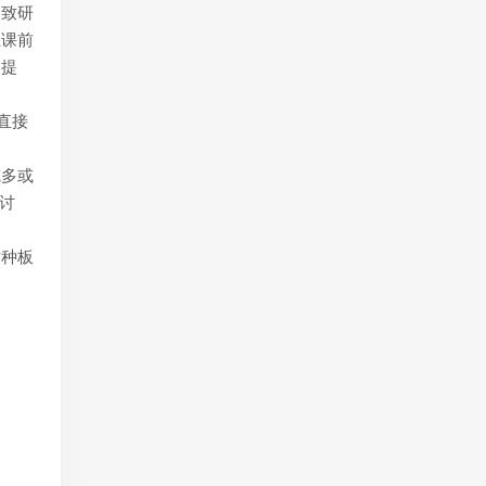
细致研
上课前
被提
直接
或多或
与讨
这种板