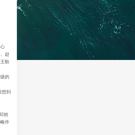
的心
樑、赵
、王盼
班级的
没想到
式邱姓
u略作