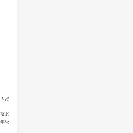
、应试
杨薇老
二年级