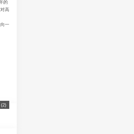
年的
应对高
是向一
(
2
)