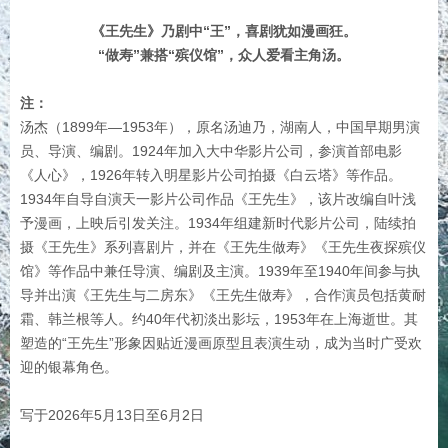
《王先生》乃剧中“王”，喜剧犹如漫画狂。
“做寿”兼搭“殡仪馆”，众人爱看主角汤。
注：
汤杰（1899年—1953年），原名汤迪乃，湖南人，中国早期男演
员、导演、编剧。1924年加入大中华影片公司，参演首部电影
《人心》，1926年转入明星影片公司拍摄《白云塔》等作品。
1934年自导自演天一影片公司作品《王先生》，该片改编自叶浅
予漫画，上映后引发关注。1934年组建新时代影片公司，陆续拍
摄《王先生》系列喜剧片，并在《王先生做寿》《王先生夜探殡仪
馆》等作品中兼任导演、编剧及主演。1939年至1940年间参与执
导并出演《王先生与二房东》《王先生做寿》，合作演员包括黄耐
霜、韩兰根等人。约40年代初淡出影坛，1953年在上海逝世。其
塑造的“王先生”形象因贴近漫画原型且表演生动，成为当时广受欢
迎的银幕角色。
写于2026年5月13日至6月2日