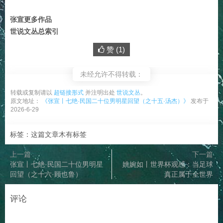
张宣更多作品
世说文丛总索引
赞 (
1
)
未经允许不得转载：
转载或复制请以
超链接形式
并注明出处
世说文丛
。
原文地址：
《张宣丨七绝·民国二十位男明星回望（之十五·汤杰）》
发布于
2026-6-29
标签：这篇文章木有标签
上一篇
下一篇
张宣丨七绝·民国二十位男明星
姚婉如丨世界杯观感：当足球
回望（之十六·顾也鲁）
真正属于全世界
评论