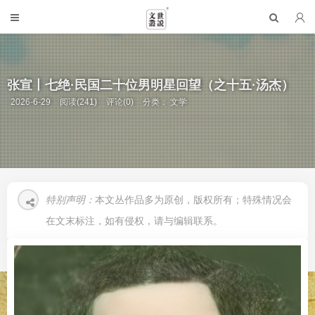
张宣丨七绝·民国二十位男明星回望（之十五·汤杰）
2026-6-29
阅读(241)
评论(0)
分类：
文学
特别声明：
本文丛作品多为原创，版权所有；特殊情况会
在文末标注，如有侵权，请与编辑联系。