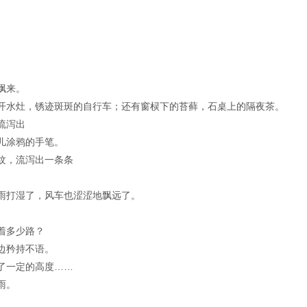
飘来。
开水灶，锈迹斑斑的自行车；还有窗棂下的苔藓，石桌上的隔夜茶。
流泻出
儿涂鸦的手笔。
纹，流泻出一条条
雨打湿了，风车也涩涩地飘远了。
着多少路？
边矜持不语。
了一定的高度……
雨。