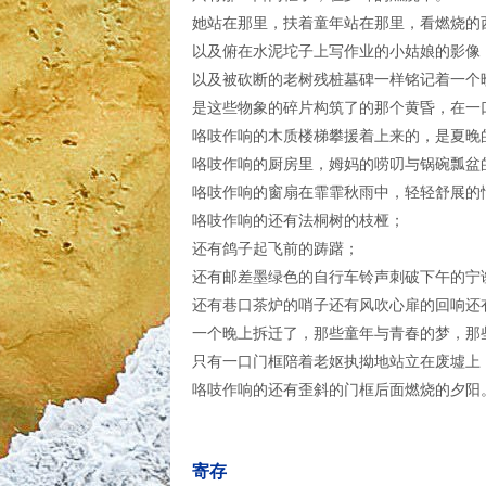
她站在那里，扶着童年站在那里，看燃烧的
以及俯在水泥坨子上写作业的小姑娘的影像
以及被砍断的老树残桩墓碑一样铭记着一个
是这些物象的碎片构筑了的那个黄昏，在一
咯吱作响的木质楼梯攀援着上来的，是夏晚
咯吱作响的厨房里，姆妈的唠叨与锅碗瓢盆
咯吱作响的窗扇在霏霏秋雨中，轻轻舒展的
咯吱作响的还有法桐树的枝桠；
还有鸽子起飞前的踌躇；
还有邮差墨绿色的自行车铃声刺破下午的宁
还有巷口茶炉的哨子还有风吹心扉的回响还
一个晚上拆迁了，那些童年与青春的梦，那
只有一口门框陪着老妪执拗地站立在废墟上
咯吱作响的还有歪斜的门框后面燃烧的夕阳
寄存