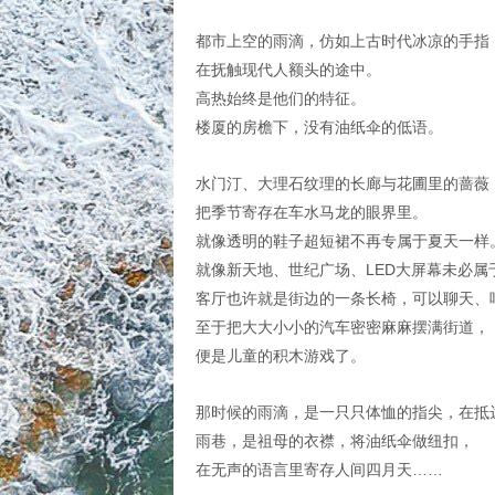
都市上空的雨滴，仿如上古时代冰凉的手指
在抚触现代人额头的途中。
高热始终是他们的特征。
楼厦的房檐下，没有油纸伞的低语。
水门汀、大理石纹理的长廊与花圃里的蔷薇
把季节寄存在车水马龙的眼界里。
就像透明的鞋子超短裙不再专属于夏天一样
就像新天地、世纪广场、LED大屏幕未必属
客厅也许就是街边的一条长椅，可以聊天、
至于把大大小小的汽车密密麻麻摆满街道，
便是儿童的积木游戏了。
那时候的雨滴，是一只只体恤的指尖，在抵
雨巷，是祖母的衣襟，将油纸伞做纽扣，
在无声的语言里寄存人间四月天……