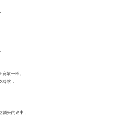
，
，
。
于宽敞一样。
吃冷饮；
达额头的途中；