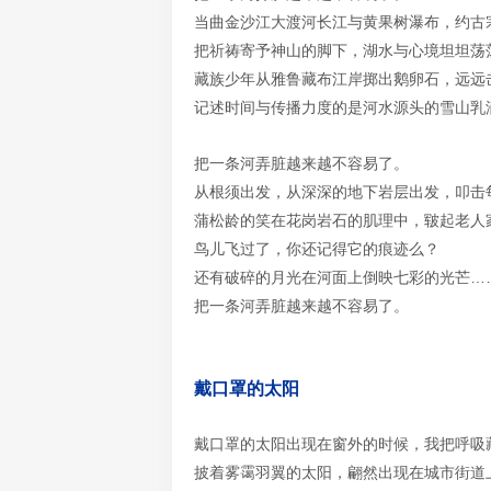
当曲金沙江大渡河长江与黄果树瀑布，约古
把祈祷寄予神山的脚下，湖水与心境坦坦荡
藏族少年从雅鲁藏布江岸掷出鹅卵石，远远击
记述时间与传播力度的是河水源头的雪山乳
把一条河弄脏越来越不容易了。
从根须出发，从深深的地下岩层出发，叩击
蒲松龄的笑在花岗岩石的肌理中，皲起老人
鸟儿飞过了，你还记得它的痕迹么？
还有破碎的月光在河面上倒映七彩的光芒…
把一条河弄脏越来越不容易了。
戴口罩的太阳
戴口罩的太阳出现在窗外的时候，我把呼吸
披着雾霭羽翼的太阳，翩然出现在城市街道