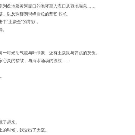
宗列盆地及黄河壶口的咆哮至入海口从容地喘息……
荡，以及珠穆朗玛峰雪粒的坚韧书写。
中“土豪金”的背影，
滴。
每一吋光阴气流与叶绿素，还有土拨鼠与弹跳的灰兔。
家心灵的褶皱，与海水涌动的波纹……
…
藏了起来。
上的时候，我交出了天空。