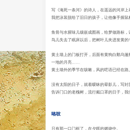
写《淹死一条河》的诗人，在遥远的河岸上
我把泳装脱给了旧日的孩子，让他像手握鼠
鱼骨与水腥味儿镶嵌成图画，给梦做路标，
鸟儿失去了眠床以后，把树叶儿夹进发黄的
黄土墙上的门板打开，后面有黄狗白鹅乌篷
一地的月亮……
黄土墙外的季节在咳嗽，风的呓语已经在路
没有太阳的日子，就着暧昧的晕影儿，写封
告诉门口的老槐树，流行戴口罩的日子，我
咯吱
只有那一口门框了，在夕晖的燃烧中。