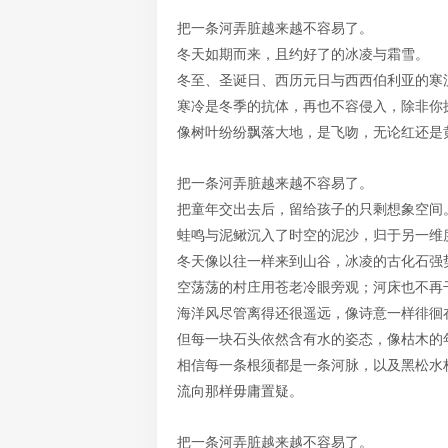
把一条河弄脏越来越不容易了。
冬天如期而来，且约好了的冰凌与霜雪。
冬至、圣诞日、西历元日与西西伯利亚的寒
寒冷是冬季的抗体，再也不容侵入，除非你
像树叶纷纷飘落大地，是飞吻，无论红还是
把一条河弄脏越来越不容易了。
把童年交出去后，留给孩子的只剩想象空间
蛙鸣与泥鳅沉入了时空的泥沙，归于另一维
冬天像以往一样来到山谷，冰凌的古化石强
空荡荡的村庄用苍老冷眼旁观；河床也不再
海洋风尽管离得还很遥远，像诗意一样徘徊
但每一块石头依然含有水的姿态，像枯木的
相信每一条根须都是一条河脉，以及黑松水
流向那样毋庸置疑。
把一条河弄脏越来越不容易了。