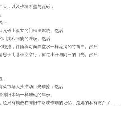
西天，以及残垣断壁与瓦砾；
；
晚上。
口瓦砾上孤立的门框里燃烧。然后
的叫卖和阿婆的呼唤。然后
的碰撞，伴随着对面弄堂水一样流淌的竹笛曲。然后
情思于街巷低空穿行，掠过小开与阿三的目光。然后
谧；
有菜市场人头攒动目光摩擦；然后
些陈旧木箱一样堆砌的年份。
，也只有镶嵌在陈旧中咯吱作响的记忆，是她的私有财产了……
。