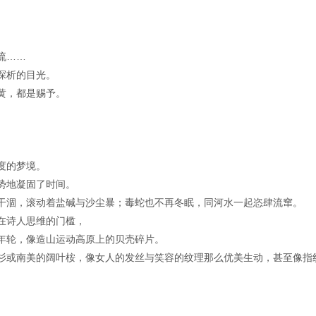
流……
探析的目光。
黄，都是赐予。
。
度的梦境。
势地凝固了时间。
干涸，滚动着盐碱与沙尘暴；毒蛇也不再冬眠，同河水一起恣肆流窜。
在诗人思维的门槛，
年轮，像造山运动高原上的贝壳碎片。
杉或南美的阔叶桉，像女人的发丝与笑容的纹理那么优美生动，甚至像指