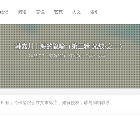
旅记
阅读
言说
艺苑
人文
索引
韩嘉川丨海的隐喻（第三辑 光线·之一）
2026-7-7
阅读(302)
评论(0)
分类：
文学
权所有；特殊情况会在文末标注，如有侵权，请与编辑联系。