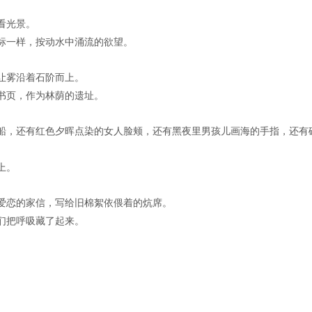
看光景。
标一样，按动水中涌流的欲望。
让雾沿着石阶而上。
书页，作为林荫的遗址。
船，还有红色夕晖点染的女人脸颊，还有黑夜里男孩儿画海的手指，还有
上。
爱恋的家信，写给旧棉絮依偎着的炕席。
们把呼吸藏了起来。