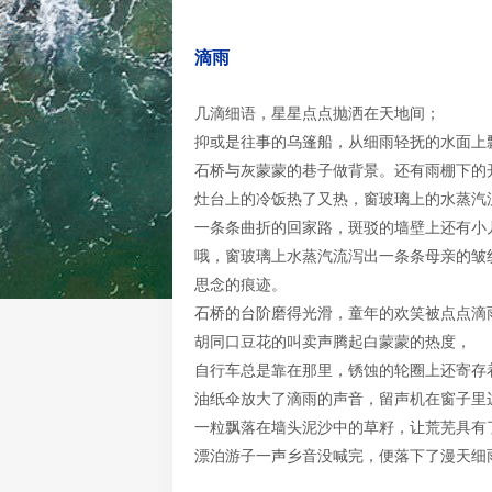
滴雨
几滴细语，星星点点抛洒在天地间；
抑或是往事的乌篷船，从细雨轻抚的水面上
石桥与灰蒙蒙的巷子做背景。还有雨棚下的
灶台上的冷饭热了又热，窗玻璃上的水蒸汽
一条条曲折的回家路，斑驳的墙壁上还有小
哦，窗玻璃上水蒸汽流泻出一条条母亲的皱
思念的痕迹。
石桥的台阶磨得光滑，童年的欢笑被点点滴
胡同口豆花的叫卖声腾起白蒙蒙的热度，
自行车总是靠在那里，锈蚀的轮圈上还寄存
油纸伞放大了滴雨的声音，留声机在窗子里
一粒飘落在墙头泥沙中的草籽，让荒芜具有
漂泊游子一声乡音没喊完，便落下了漫天细