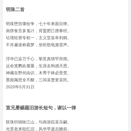
明珠二首
明珠堕毁肇纷争，七十年来面目狰。
画饼食言多鬼计，背盟肥己擅拳经。
坫壇轮替专权一，主义堂皇牟利精。
不肖遍迷称霸梦，坐听怒电激雷声。
浮华已染万千心，挚意真情罕所闻。
运命笼鹦欢腐粟，生涯走狗感天恩。
神藏在野何由识，木秀于林必受焚。
墨面阒思全不醒，三闾哀楚更哀民。
2020年5月31日
宣兄屡赐题旧游长短句，谢以一律
联珠织锦咏江山，勾画游踪哀乐翩。
光景老来耽忆旧，风华早逝志瞻前。