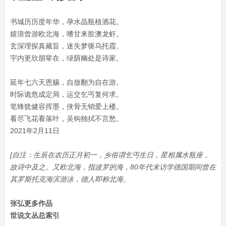
书城历历度年华，孕水晶瓶植酒花。
嬉浪曾游欧北海，嗜甘来脍澳龙虾。
玄深理探真藏旨，迷失梦驱乌托霞。
宇内更欣朋辈在，绿荫幽处是诗家。
延年七六天恩赐，自放翻为自在游。
时际诡危成定局，运交乞丐复何求。
笔锋犹健容挥墨，侠骨无销爱上楼。
看尽飞花看落叶，吴钩独拭不言愁。
2021年2月11日
[自注：生辰在农历正月初一，乡俗谓乞丐生日，星相属水瓶座，
故诗中及之。又欧北海，指波罗的海，80年代末访学德国期间曾在
其罗斯托克海滨游泳，德人即称北海。
张弘更多作品
世说文丛总索引