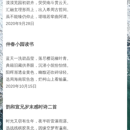
漠漠芜园初碧卉，荧荧南斗贯云天。
汇融玄理形而上，出入希周古哲间。
虽不能臻仍仰止，堪嗤若辈曲阿谭。
2020年9月28日
仲春小园读书
蓝天一洗碧晶莹，落尽樱花橡叶青。
典籍旧藏供养眼，沉潜小筑恰怡情。
阳晖渐透金黄色，幽馥还吹碎绿轻。
选局海南双告急，烂柯山上看输赢。
2020年10月15日
韵和宣兄岁末感时诗二首
时光又窃有生年，夜半听雷瀑雨潺。
选战残棋胶美北，因缘空梦寄瀛南。