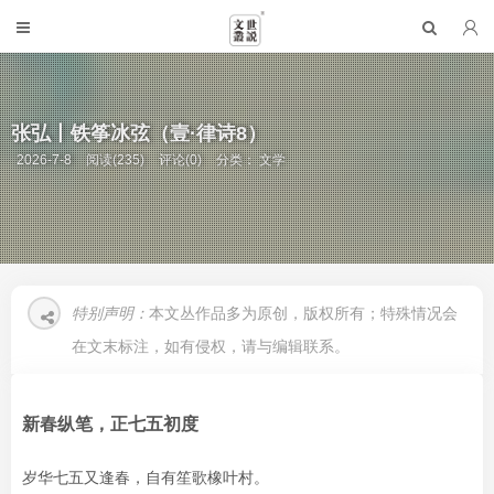
张弘丨铁筝冰弦（壹·律诗8）
2026-7-8
阅读(235)
评论(0)
分类：
文学
特别声明：
本文丛作品多为原创，版权所有；特殊情况会
在文末标注，如有侵权，请与编辑联系。
新春纵笔，正七五初度
岁华七五又逢春，自有笙歌橡叶村。