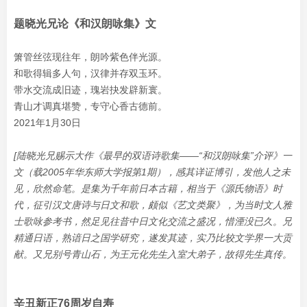
题晓光兄论《和汉朗咏集》文
箫管丝弦现往年，朗吟紫色伴光源。
和歌得辑多人句，汉律并存双玉环。
带水交流成旧迹，瑰岩抉发辟新寰。
青山才调真堪赞，专守心香古德前。
2021年1月30日
[陆晓光兄赐示大作《最早的双语诗歌集——“和汉朗咏集”介评》一
文（载2005年华东师大学报第1期），感其详证博引，发他人之未
见，欣然命笔。是集为千年前日本古籍，相当于《源氏物语》时
代，征引汉文唐诗与日文和歌，颇似《艺文类聚》，为当时文人雅
士歌咏参考书，然足见往昔中日文化交流之盛况，惜湮没已久。兄
精通日语，熟谙日之国学研究，遂发其迹，实乃比较文学界一大贡
献。又兄别号青山石，为王元化先生入室大弟子，故得先生真传。
辛丑新正76周岁自寿