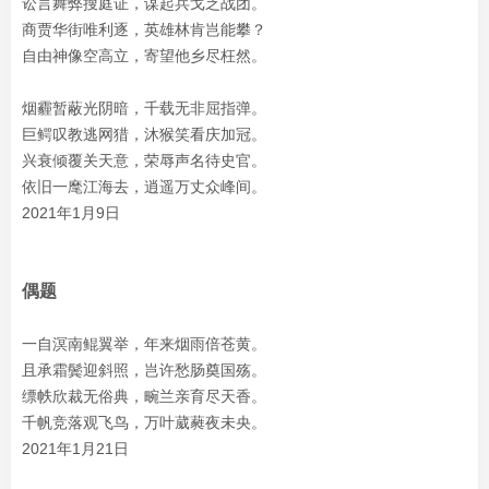
讼言舞弊搜庭证，谋起兵戈乏战团。
商贾华街唯利逐，英雄林肯岂能攀？
自由神像空高立，寄望他乡尽枉然。
烟霾暂蔽光阴暗，千载无非屈指弹。
巨鳄叹教逃网猎，沐猴笑看庆加冠。
兴衰倾覆关天意，荣辱声名待史官。
依旧一麾江海去，逍遥万丈众峰间。
2021年1月9日
偶题
一自溟南鲲翼举，年来烟雨倍苍黄。
且承霜鬓迎斜照，岂许愁肠奠国殇。
缥帙欣裁无俗典，畹兰亲育尽天香。
千帆竞落观飞鸟，万叶葳蕤夜未央。
2021年1月21日