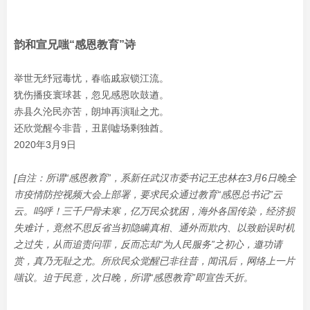
韵和宣兄嗤“感恩教育”诗
举世无纾冠毒忧，春临戚寂锁江流。
犹伤播疫寰球甚，忽见感恩吹鼓遒。
赤县久沦民亦苦，朗坤再演耻之尤。
还欣觉醒今非昔，丑剧嘘场剩独酋。
2020年3月9日
[自注：所谓“感恩教育”，系新任武汉市委书记王忠林在3月6日晚全
市疫情防控视频大会上部署，要求民众通过教育“感恩总书记”云
云。呜呼！三千尸骨未寒，亿万民众犹困，海外各国传染，经济损
失难计，竟然不思反省当初隐瞒真相、通外而欺内、以致贻误时机
之过失，从而追责问罪，反而忘却“为人民服务”之初心，邀功请
赏，真乃无耻之尤。所欣民众觉醒已非往昔，闻讯后，网络上一片
嗤议。迫于民意，次日晚，所谓“感恩教育”即宣告夭折。