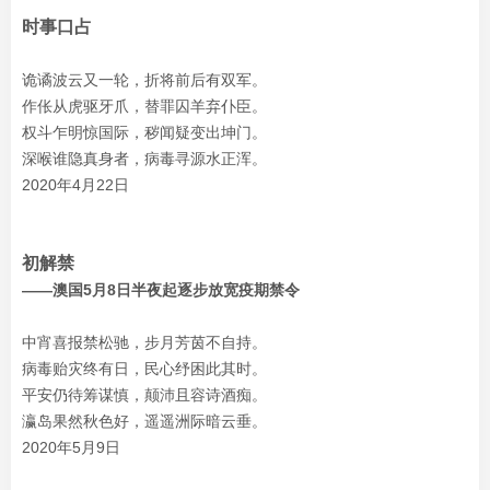
时事口占
诡谲波云又一轮，折将前后有双军。
作伥从虎驱牙爪，替罪囚羊弃仆臣。
权斗乍明惊国际，秽闻疑变出坤门。
深喉谁隐真身者，病毒寻源水正浑。
2020年4月22日
初解禁
——澳国5月8日半夜起逐步放宽疫期禁令
中宵喜报禁松驰，步月芳茵不自持。
病毒贻灾终有日，民心纾困此其时。
平安仍待筹谋慎，颠沛且容诗酒痴。
瀛岛果然秋色好，遥遥洲际暗云垂。
2020年5月9日