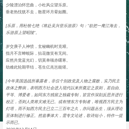
少陵漂泊怀悲曲，小杜风尘望乐原。
垂老热忱犹不去，散星环月晕如圈。
[乐原，用杜牧七绝《将赴吴兴登乐游原》句：“欲把一麾江海去，
乐游原上望昭陵”。
岁交庚子人神愤，玄秘幽机时克艰。
指月不言蝉蜕际，拈花微笑有无间。
应然共觉蓝光幻，切莫单嗤赤曙寒。
劫难此轮期早结，苍生亿兆岂能堪。
[今年美国选战所暴露者，非仅个别政党及人物之腐败，实乃民主
政体之弊病，表明西方社会进入现代以来所奠定之原则，若自由、
平等、博爱者，如同东方残留之独裁专制，皆宜作深刻反思并进行
校正，否则人类将灾难无已。或有憎东方专制者，唯视西方民主为
灯塔，而不知西方民主已立二三百年之久，亦问题丛生，须从理论
至体制进行修正。然兹事体大，需专文论述，歌诗短小，特作一提
示而已。