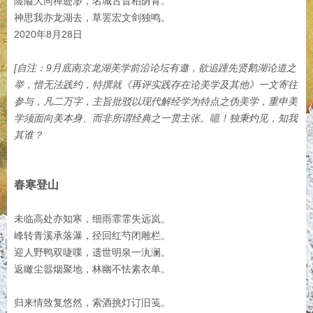
险隘大同禅迹渺，名城古晋柏荫青。
神思我亦龙湖去，草罢宏文剑独鸣。
2020年8月28日
[自注：9月底南京龙湖美学前沿论坛有邀，欲追踵先贤鹅湖论道之
举，惜无法践约，特撰就《再评实践存在论美学及其他》一文寄往
参与，凡二万字，主旨批驳以现代解经学为特点之伪美学，重申美
学须面向美本身、而非所谓经典之一贯主张。噫！独秉灼见，知我
其谁？
春寒登山
未临高处亦知寒，细雨霏霏失远岚。
峰转青溪承落瀑，径回红芍闭雕栏。
迎人野鸭双啑喋，遗世明泉一汍澜。
返瞰尘嚣烟聚地，林幽不怯素衣单。
归来情致复悠然，索酒挑灯订旧笺。