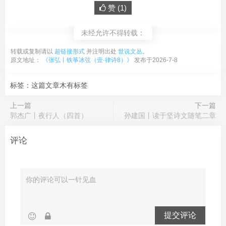
赞 (
1
)
未经允许不得转载：
转载或复制请以
超链接形式
并注明出处
世说文丛
。
原文地址：
《张弘丨铁筝冰弦（壹·律诗8）》
发布于2026-7-8
标签：这篇文章木有标签
上一篇
下一篇
郭杰广丨夜行人（四首）
孙建国丨读于坚诗文随笔二章
评论
提交评论