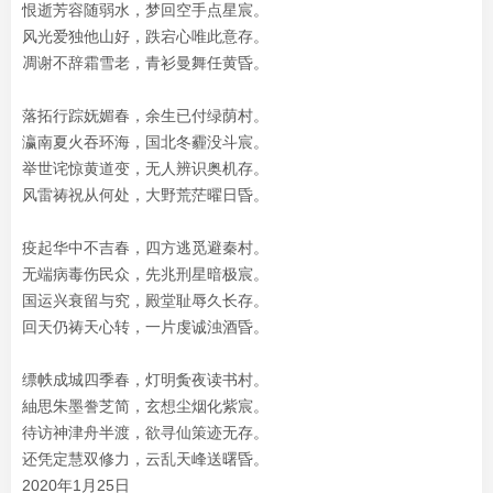
恨逝芳容随弱水，梦回空手点星宸。
风光爱独他山好，跌宕心唯此意存。
凋谢不辞霜雪老，青衫曼舞任黄昏。
落拓行踪妩媚春，余生已付绿荫村。
瀛南夏火吞环海，国北冬霾没斗宸。
举世诧惊黄道变，无人辨识奥机存。
风雷祷祝从何处，大野荒茫曜日昏。
疫起华中不吉春，四方逃觅避秦村。
无端病毒伤民众，先兆刑星暗极宸。
国运兴衰留与究，殿堂耻辱久长存。
回天仍祷天心转，一片虔诚浊酒昏。
缥帙成城四季春，灯明夤夜读书村。
紬思朱墨誊芝简，玄想尘烟化紫宸。
待访神津舟半渡，欲寻仙策迹无存。
还凭定慧双修力，云乱天峰送曙昏。
2020年1月25日