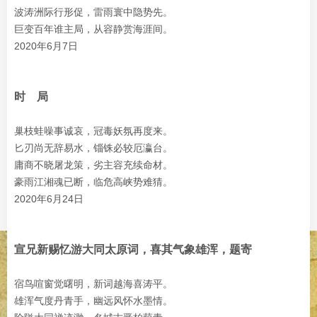
波涛洲际行形促，雷雨寰中隐势先。
巨变百年谁主局，从容静赏海涯间。
2020年6月7日
时 局
巢枝蛙噪事诚哀，冠毒妖氛再度来。
匕刃尚无辞易水，锱铢必较厄瀛台。
庸商不晓屠龙策，劣主容充续命材。
豪雨江湘魂已断，临危高峡势难猜。
2020年6月24日
宣兄新赐忆游大同太原词，喜其气象雄浑，题寄
宿鸟喧窗觉曙明，新词越海喜涛平。
雄浑气度丹青手，幽远风怀水墨情。