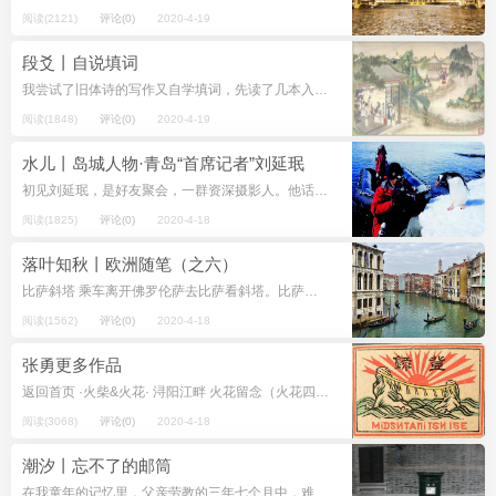
阅读(2121)
评论(0)
2020-4-19
段爻丨自说填词
我尝试了旧体诗的写作又自学填词，先读了几本入门书，如《诗词格律》《唐宋词格律》《宋词鉴赏辞典》《钦定词谱》和《白香词谱》等。后读了《全宋词》《全金元词》和《明词综》等。另有《词话丛编》《蕙风词话》和《人间词话》等。...
阅读(1848)
评论(0)
2020-4-19
水儿丨岛城人物·青岛“首席记者”刘延珉
初见刘延珉，是好友聚会，一群资深摄影人。他话很少，也不似座中诸君推杯换盏豪情四射。再见，居然如老友般没有寒暄，这位闻名业界的“首席记者”、新闻摄影大咖，侃侃而谈。 由于刘延珉即将赴美采访，我开门见山，...
阅读(1825)
评论(0)
2020-4-18
落叶知秋丨欧洲随笔（之六）
比萨斜塔 乘车离开佛罗伦萨去比萨看斜塔。比萨斜塔与法国的埃菲尔铁塔、中国山西应县木质结构的释迦牟尼舍利塔并称之为世界三大名塔。埃菲尔铁塔最高；比萨斜塔斜而不倒；释迦牟尼舍利塔高67.31米，建于1056年，历经...
阅读(1562)
评论(0)
2020-4-18
张勇更多作品
返回首页 ·火柴&火花· 浔阳江畔 火花留念（火花四章） 地震前兆 亟须知晓（火花五章） 西安商标 西峰共享（火花二章） 上海建城 七百年前（火花二章） 苏州统机 掌上计时 五业同兴 广...
阅读(3068)
评论(0)
2020-4-18
潮汐丨忘不了的邮筒
在我童年的记忆里，父亲劳教的三年七个月中，难得的几次母亲星期天带我们去市里玩耍，简直是节日般的快乐！ 很早我们就要起来，到李村的公交车站排队等车。1961年时，汽车顶上都背着一个跟汽车体积差不多一半大小的黑色的皮囊，好...