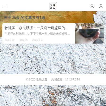
关于
乌金
的文章共有1条
孙建国丨水火既济：一只乌金建盏里的夏日养心之道
半躺平的时光里，少不了寻找一些小情趣来打发时间。今春最大的收获，便是从一堆普货中，寻出一只徐祖耀柴烧兔毫盏。徐以电烧星曜闻名建盏江湖，柴烧作品反倒默默无闻。想来是人们为斑斓星彩所炫目，却忽视了他器形的大气...
阅读(369)
评论(0)
2026-5-27
© 2020
世说文丛
总浏览量：13,167,234
sitemap