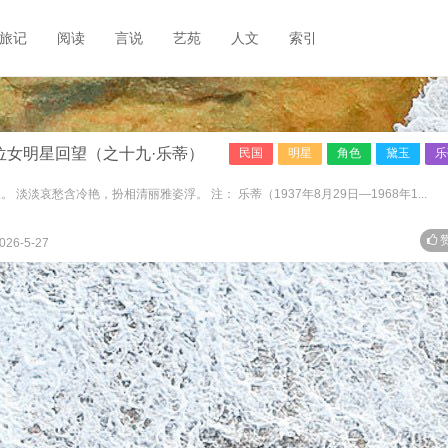
旅记
阅读
言说
艺苑
人文
索引
位女明星回望（之十九·乐蒂）
民国
明星
角色
黛玉
乐
淡淡哀愁含冷艳，扮相清丽雅姿浮。 注： 乐蒂（1937年8月29日—1968年1...
赞
026-5-27