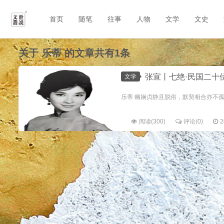
首页
随笔
往事
人物
文学
文史
关于
乐蒂
的文章共有1条
张宣丨七绝·民国二十
文学
乐蒂 幽娴贞静且脱俗，默契相合亦不孤。 
阅读(300)
评论(0)
2