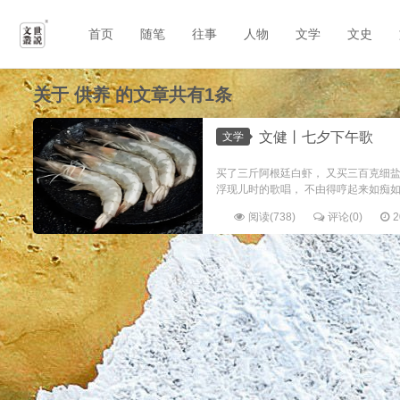
首页
随笔
往事
人物
文学
文史
关于
供养
的文章共有1条
文健丨七夕下午歌
文学
买了三斤阿根廷白虾， 又买三百克细盐
浮现儿时的歌唱， 不由得哼起来如痴如醉
阅读(738)
评论(0)
2