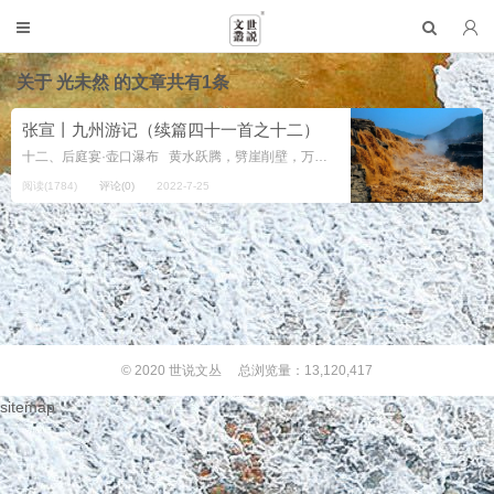
关于
光未然
的文章共有1条
张宣丨九州游记（续篇四十一首之十二）
十二、后庭宴·壶口瀑布 黄水跃腾，劈崖削壁，万千余里难停息。 一川九曲十八弯，宽容博大涛声急。 排排激浪飞天，宏阔遽收波碎。 ...
阅读(1784)
评论(0)
2022-7-25
© 2020
世说文丛
总浏览量：13,120,417
sitemap