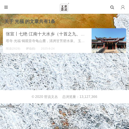
关于
光福
的文章共有1条
张宣丨七绝·江南十大水乡（十首之九、之十）
塔寺·光福 铜观音寺龟山麓，清冽甘芳碧水泉。 玉宇赏梅香雪海，司徒古柏越千年。 腊味·安昌 临河...
阅读(2629)
评论(0)
2025-8-24
© 2020
世说文丛
总浏览量：13,127,366
sitemap