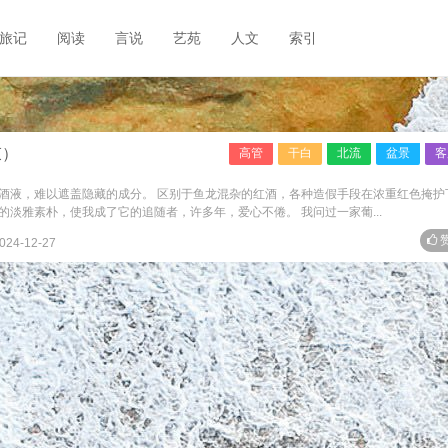
旅记
阅读
言说
艺苑
人文
索引
束）
高管
干白
北流
盆景
客
酒液，难以遮盖隐藏的成分。 区别于鱼龙混杂的红酒，各种造假手段在浓重红色掩护
淡雅素朴，使我成了它的追随者，许多年，爱心不倦。 我问过一家葡...
赞
024-12-27