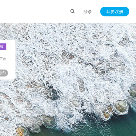
登录
我要注册
服
下攻
(
6
)