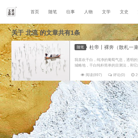
首页
随笔
往事
人物
文学
文史
关于
北流
的文章共有1条
杜帝丨裸奔（散札一
随笔
我喜欢干白，纯净的葡萄气息，透明的
城略地，干白纯朴简单的目测法，和它的
阅读(897)
评论(0)
2