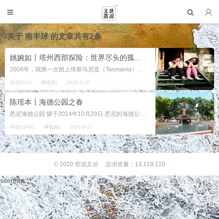
关于
南半球
的文章共有2条
姚婉如丨塔州西部探险：世界尽头的孤独监狱（塔斯马尼亚游记）
2008年，我第一次踏上塔斯马尼亚（Tasmania）。 那时候，塔州对中国游客来说还是一个陌生而遥远的地方。大多数人来澳洲，总是奔向悉尼、墨尔本或者黄金海岸，很少有人愿意深入那个位于南半球尽头、长期被风雨与海洋包围的...
阅读(409)
评论(0)
2026-5-30
陈瑶本丨海德公园之春
悉尼海德公园 摄于2014年10月29日 悉尼的海德公园位于悉尼市中心东侧，是根据伦敦的海德公园命名的，已有200多年的历史。 2014年10月29日，正是暮春天气，阳光明媚，...
阅读(1949)
评论(0)
2020-9-11
© 2020
世说文丛
总浏览量：13,119,110
sitemap