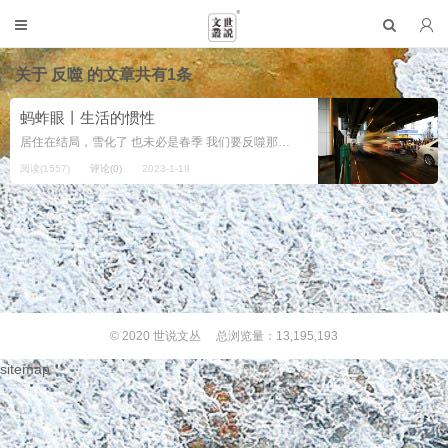
关于
反噬
的文章共有1条
蚂蚱眼丨生活的惯性
居住在结局，雪化了 也未必是春季 我们要反噬那些实则是让你 低矮的开头 用食指捅破零的圈囿 徒步在一个疮痍满目是梦的隐喻 但总归是找不到头的一月 路遇到二月的你 倾慕，失眠 妄想又编撰膝盖撩起裙角演绎一场 策...
阅读(1557)
评论(0)
2023-1-19
© 2020
世说文丛
总浏览量：13,195,193
sitemap