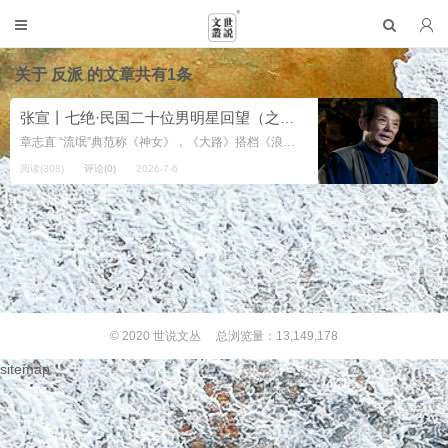
关于
反派
的文章共有1条
张宣丨七绝·民国二十位男明星回望（之二十·章志直）
章志直 “流氓”典范称《神女》，《大路》搭档《浪淘沙》。 多数虽然属配角，变来变去手中拿。 注： 章志直（1901–1970）是民国至新中国初...
阅读(308)
评论(0)
2026-7-6
© 2020
世说文丛
总浏览量：13,149,178
sitemap