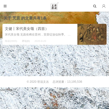
关于
咒言
的文章共有1条
文健丨宋代美女颂（四首）
宋代美女颂 见面依稀在晋祠，芙蓉绽放似秋季。 只怕洞察我心迹，心追你，脸躲避。 你的脸庞总难记，裤脚翻挽旧款式， 黄菊紫菀簪发际，松垮垮，羊绒衣。 晋祠三十三佳丽，到低那个才是你? 祠外千山白云起，莫非...
阅读(2665)
评论(0)
2020-9-20
© 2020
世说文丛
总浏览量：13,195,536
sitemap