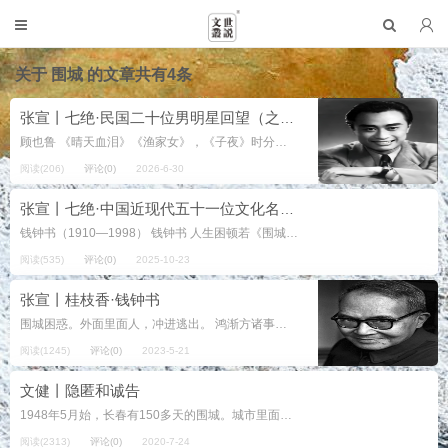
关于
围城
的文章共有4条
张宣丨七绝·民国二十位男明星回望（之十六·顾也鲁）
顾也鲁 《晴天血泪》《渔家女》，《子夜》时分入《围城》。 “艺海沧桑”说往事，殊荣斩获慰平生。 注： 顾也鲁（1916年9月1日—2009年12月...
阅读(206)
评论(0)
2026-6-30
张宣丨七绝·中国近现代五十一位文化名人缩影（之十七、之十八）
钱钟书（1910—1998） 钱钟书 人生困顿若《围城》，冲进冲出俱不成。 学贯中西《谈艺录》，《管锥》杰作只君卿。 注： 1....
阅读(535)
评论(0)
2025-10-23
张宣丨桂枝香·钱钟书
围城困惑。外面里面人，冲进逃出。 鸿渐方诸事挫，内心荼苦。 婚姻枷锁套脖子，错阴阳，无缘佳女。 一生事业，终难有为，撞钟朝暮。 换职业，犹如换圄。吁萎靡精神，自知良苦。...
阅读(1245)
评论(0)
2023-5-21
文健丨隐匿和诚告
1948年5月始，长春有150多天的围城。城市里面粮食没有了，燃料没有了，在解放军高射炮的封锁下，国军的运输机无法完成空运，越围越困，几十万百姓开始找野草树皮充饥，乃至长春城内竟然找不到一棵有皮的树! 不知道攻守双方的信...
阅读(2313)
评论(0)
2020-7-24