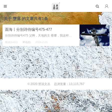
关于
墮落
的文章共有1条
面海丨分别诗待编号475-477
分别诗待编号475 父啊，天地的主 看哪，我这样习惯性地堕落 我这样重复性地败坏 我这样循环往复地犯罪 我这样不遵守你的命令和秩序 我这样不敬畏你 我这样眼中没有你 我这样没有把你放在首位 我口...
阅读(1421)
评论(0)
2024-2-23
© 2020
世说文丛
总浏览量：13,115,767
sitemap