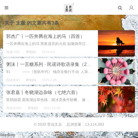
关于
太极
的文章共有3条
郭杰广丨一匹奔腾在海上的马（四首）
一匹奔腾在海上的马 黑夜遗弃的火焰 如侧身而过的人 我是一匹奔腾在海上的马 悬崖。抬起险峻的头 大海藏着多少蔚蓝 春风，从一片汪洋出发 时光之岸，怀揣一座浪花 加工厂。马蹄...
阅读(746)
评论(0)
2025-9-3
粥沫丨一言糖系列 · 民谣诗歌语录集（2023年度精粹之四）
91 ——《危机年代》 钱存在银行不动 人呆在家里不动 水停在冰里不动 粮屯在窖里不...
阅读(900)
评论(0)
2025-2-26
张君嘉丨冬晓湖边杂咏（七绝六首）
双鹊踏霜 霜落湖边草色残，踏冰觅食作朝餐。 缘何未觉严冬冷，仙侣相携能敌寒。 野凫戏水 轻烟笼水起平湖，树影摇天过野凫。 霜冷风寒何所惧，追鱼欢跃...
阅读(2095)
评论(0)
2021-12-29
© 2020
世说文丛
总浏览量：13,114,383
sitemap