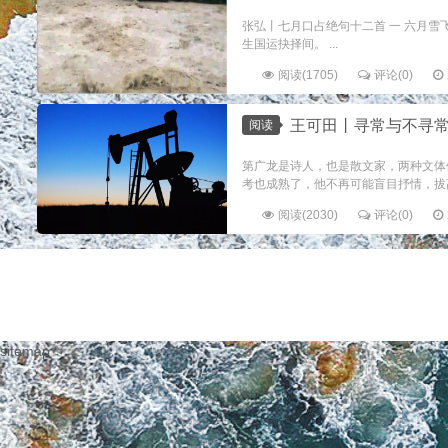
张弘丨七月口占绝句十二首 一 六月雪
生国运抉择间。 ...
阅读(1705)
评论(0)
王可田丨寻常与不寻常的幽默叙
阅读
第广龙是诗人，也是散文家，两种文体
考也成熟了，他不再可能盲目抒情，拔
阅读(2030)
评论(0)
sitemap