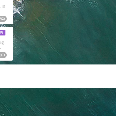
，民
(
2
)
构
学思
.
(
7
)