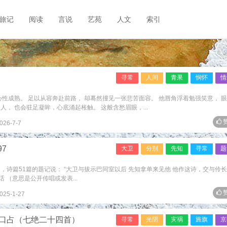
旅记
阅读
言说
艺苑
人文
索引
）
寻常
人间
青果
悯怀
情
心性成熟。 足以从容奔赴前路， 却蓦然撞见一张悲苦面容。 他唇角浮着勉强笑意， 
， 也会驻足凝眸，心底涌起枨触。 这般含愁眉眼，...
赞
026-7-7
7
大卫
分别
先知
寻常
题
的，诗篇51篇的题记说： “大卫与拔示巴同室以后 先知拿单来见他 他作这诗，交与伶长”
 （意思是公开传唱或发表...
赞
025-1-27
口占（七绝二十四首）
寻常
光阴
灾祸
旌旗
京