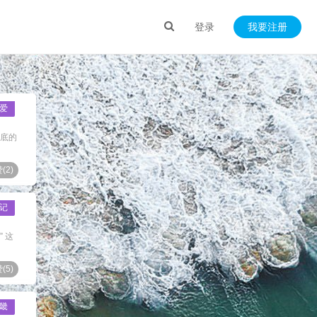
登录
我要注册
爱
眼底的
(
2
)
记
 这
(
5
)
畿