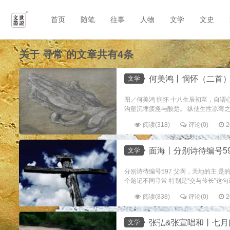
首页
随笔
往事
人物
文学
文史
关于
寻常
的文章共有4条
何美鸿丨悯怀（二首
文学
图／何美鸿 悯怀 十八生辰初至，自谓
沟壑沉埋疲惫与酸楚。 纵使生性凉薄之人
阅读(318)
评论(0)
2
面海丨分别诗待编号59
文学
分别诗待编号597 父啊，天地的主 是
个题记不同寻常 特别是“交与伶长”这句话
阅读(838)
评论(0)
2
张弘&张宣唱和丨七月
文学