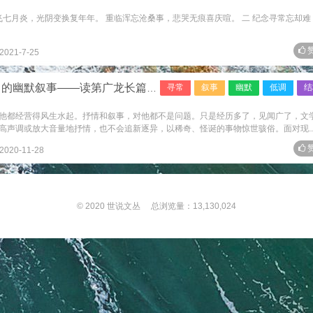
飞七月炎，光阴变换复年年。 重临浑忘沧桑事，悲哭无痕喜庆喧。 二 纪念寻常忘却难
赞
2021-7-25
事——读第广龙长篇小说《有谁见过呜呼鸟》
寻常
叙事
幽默
低调
结
他都经营得风生水起。抒情和叙事，对他都不是问题。只是经历多了，见闻广了，文
高声调或放大音量地抒情，也不会追新逐异，以稀奇、怪诞的事物惊世骇俗。面对现..
赞
2020-11-28
© 2020
世说文丛
总浏览量：13,130,024