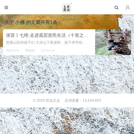
关于
小摊
的文章共有1条
张宣丨七绝·走进底层贫民生活（十首之三、之四）
贫困山区的孩子们 大凉山下悬崖村，孩子求学却苦辛。 越岭翻山徒步走，辣椒米饭已温馨。 城中村 ...
阅读(846)
评论(0)
2025-6-30
© 2020
世说文丛
总浏览量：13,104,653
sitemap