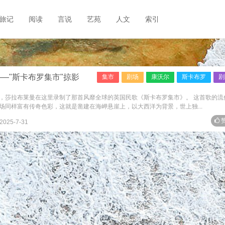
旅记
阅读
言说
艺苑
人文
索引
—"斯卡布罗集市"掠影
集市
剧场
康沃尔
斯卡布罗
剧
，莎拉布莱曼在这里录制了那首风靡全球的英国民歌《斯卡布罗集市》。 这首歌的流
场同样富有传奇色彩，这就是凿建在海岬悬崖上，以大西洋为背景，世上独...
赞
2025-7-31