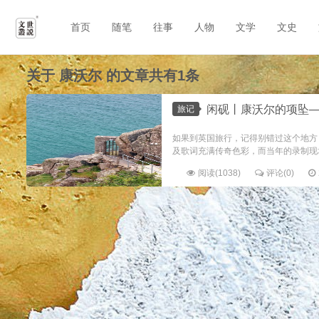
首页
随笔
往事
人物
文学
文史
关于
康沃尔
的文章共有1条
闲砚丨康沃尔的项坠—
旅记
如果到英国旅行，记得别错过这个地方
及歌词充满传奇色彩，而当年的录制现
阅读(1038)
评论(0)