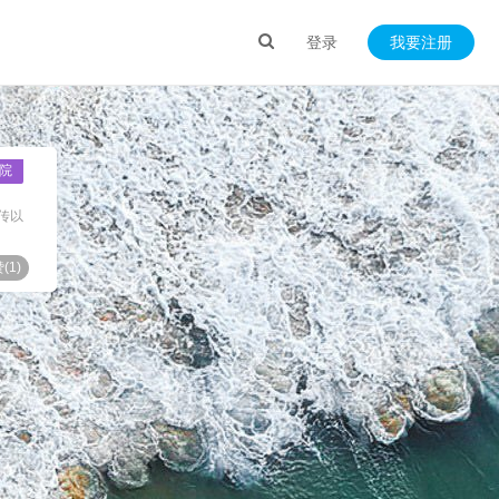
登录
我要注册
院
传以
(
1
)