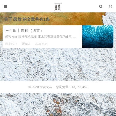
关于
怒放
的文章共有1条
王可田丨瞪羚（四首）
瞪羚 你的眼神那么温柔 露水和青草滋养你的皮毛 一生与恐惧为伴 迅捷和机警向谁炫耀 迅捷和机警总是向隅而泣 恐惧的毒刺长在肉里 露水和青草喂养肥硕的日子 你的眼神曾那么美丽 住地下室...
阅读(907)
评论(0)
2025-6-24
© 2020
世说文丛
总浏览量：13,153,352
sitemap