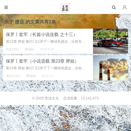
关于
捷达
的文章共有2条
保罗丨套牢（长篇小说连载·之十三）
第23章 胖姐 银行门口停下一辆绿色捷达，出租车，钱坤从后排下来。来到这陌生的地儿，他不由抬头张望，习惯性地朝远处。眼神闪着彷徨与困惑。 这座小镇笼罩在一个“灰”里。它的马路灰蒙蒙的，路上尘沙也不知多少年了。破损...
阅读(286)
评论(0)
2026-6-25
保罗丨套牢（小说选载·第23章 胖姐）
第23章 胖姐 银行门口停下了一辆绿色捷达，出租车，钱坤从后排下来。来到这陌生的地儿，他不由得抬头张望，习惯性地朝远处看。他的眼神闪着彷徨与困惑。 这座小镇是笼罩在一个“灰”里。它的马路灰蒙蒙的，路上尘沙也不知...
阅读(1787)
评论(0)
2023-1-4
© 2020
世说文丛
总浏览量：13,141,471
sitemap