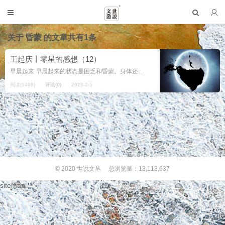
关于
昏蒙
的文章共有1条
王起庆丨零星的感想（12）
早晨起来 早晨起来的状态是困乏和昏蒙。身体还没有成型，灵魂也没有。好像有些事情要做，又好像什么也不用做。若想起并去做一个事，就是下生了，归队命运的行列；若继续睡，就是还不想下生。 沉睡是纯粹的睡，介于做梦与做...
阅读(1498)
评论(0)
2023-2-5
© 2020
世说文丛
总浏览量：13,113,637
sitemap