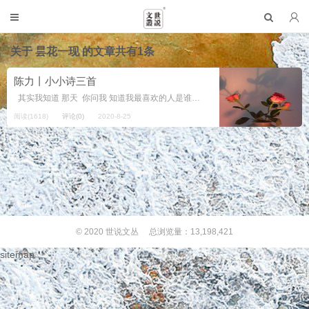
关于
昙花一现
的文章共有1条
陈力丨小小诗三首
其实我知道 那天 你问我 知道我最喜欢的人是谁吗？ 不知道 我故作轻松的回答 你知道 我最崇拜的人是谁么？ 不知道 知道，我也不说...
阅读(1618)
评论(0)
2020-8-25
© 2020
世说文丛
总浏览量：13,198,421
sitemap