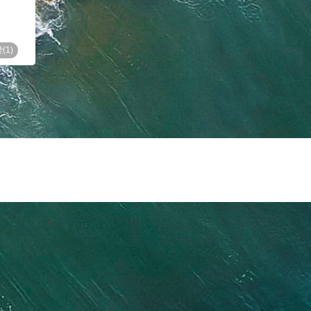
(
1
)