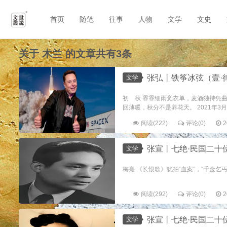
首页
随笔
往事
人物
文学
文史
关于
木兰
的文章共有3条
张弘丨铁筝冰弦（壹·
文学
初 秋 霏霏细雨觉衣单，麦酒独持凭曲
回薄暖，秋分不是养花天。 2021年3月1
阅读(222)
评论(0)
2
张宣丨七绝·民国二十
文学
梅熹 《长恨歌》犹拍“血案”，“千金乞丐
阅读(292)
评论(0)
2
张宣丨七绝·民国二十
文学