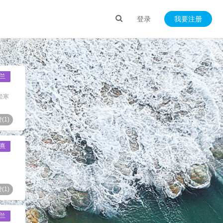
登录
我要注册
兰
轻寒
(
1
)
熹
(
1
)
兰