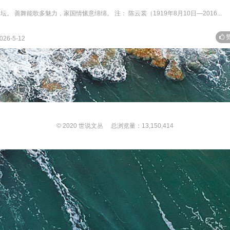
 善舞能歌多魅力，家国情愫意绵绵。 注： 陈云裳（1919年8月10日—2016...
赞
026-5-12
© 2020
世说文丛
总浏览量：13,150,414