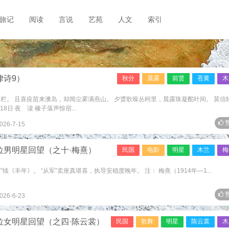
旅记
阅读
言说
艺苑
人文
索引
律诗9）
秋分
晨露
前贤
苍黄
木
栏。 且喜疫苗来澳岛，却闻尘雾满燕山。 夕螀歌噪丛柯里，晨露珠凝酡叶间。 莫信
8日 夜 读 橡子落声惊宿...
赞
026-7-15
位男明星回望（之十·梅熹）
民国
电影
明星
木兰
梅
”续《丰年》。 “从军”卖座真堪喜，执导安稳度晚年。 注： 梅熹（1914年—1...
赞
026-6-23
位女明星回望（之四·陈云裳）
民国
歌舞
明星
陈云裳
木