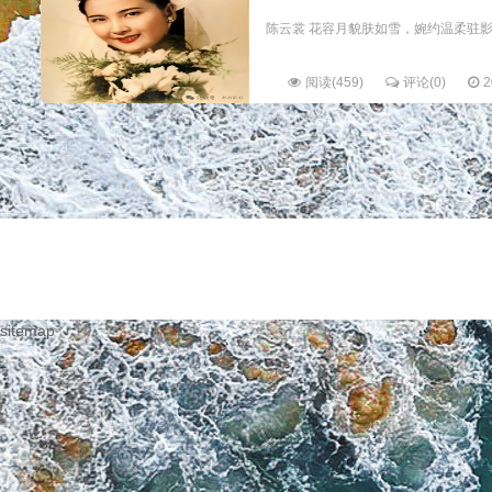
陈云裳 花容月貌肤如雪，婉约温柔驻影坛。
阅读(459)
评论(0)
2
sitemap