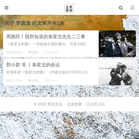
关于
李政道
的文章共有2条
周惠民丨我所知道的束星北先生二三事
《束星北档案》一书就放在我的案头。书是2005年北京出版的，其中展示了束先生“接受改造”的历程，以及那些历程在他身心上的反映。在没有读到这书之前，许多人对我谈起过这本书，在网上也看到过几篇关于此书和束先生的文章，但是读了...
阅读(4283)
评论(0)
2020-8-25
邢小群 等 丨束星北的命运
刘海军的《束星北档案》（作家出版社2005年1月），是一本难得的好书。阅读《束星北档案》，给我带来的振动，不亚于阅读《陈寅恪的最后二十年》，它让我知道了一位性格不寻常的科学家。 从天赋上看，束星北在中国物理学界、科学界...
阅读(1796)
评论(0)
2020-4-2
© 2020
世说文丛
总浏览量：13,195,241
sitemap