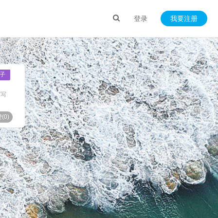
登录
我要注册
子
文写
(
0
)