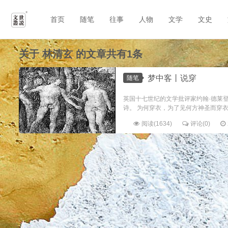
首页
随笔
往事
人物
文学
文史
关于
林清玄
的文章共有1条
梦中客丨说穿
随笔
英国十七世纪的文学批评家约翰·德莱
诗。 为何穿衣，为了见何方神圣而穿衣
阅读(1634)
评论(0)