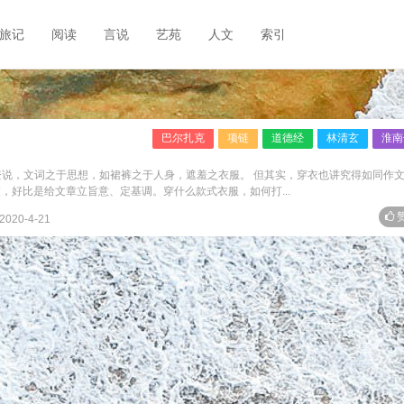
旅记
阅读
言说
艺苑
人文
索引
巴尔扎克
项链
道德经
林清玄
淮南
登说，文词之于思想，如裙裤之于人身，遮羞之衣服。 但其实，穿衣也讲究得如同作
，好比是给文章立旨意、定基调。穿什么款式衣服，如何打...
赞
2020-4-21