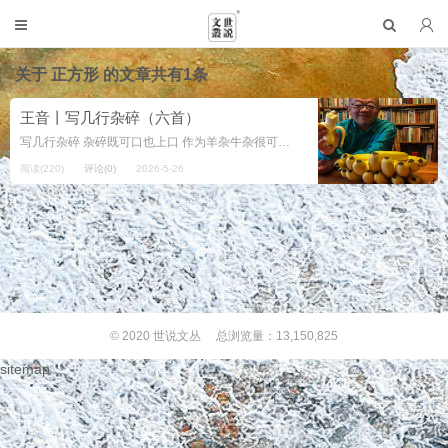
关于
正方形
的文章共有1条
王音丨写几行杂碎（六首）
写几行杂碎 杂碎既可口也上口 作为羊杂牛杂很可口 作为骂人的话 又特妈的很上口 在现实生活中 针对小人坏人恶人 人们常常就是一句 这是个杂碎 （这是个活杂碎） 2026.5.25 我爱正...
阅读(220)
评论(0)
2026-5-26
© 2020
世说文丛
总浏览量：13,150,825
sitemap