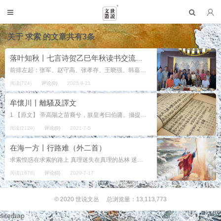
关于
求索
的文章共有3条
落叶知秋丨七言诗贺乙巳年秋读书交流群友聚会
前排左起：张军、赵守高、张孝存、王晓强、韩嘉川、胡黎扬 后排左起：王永安、于力、王鹏、张凡、陈祖晓、葛玉春、周晓方、鞠远忠、潘虎、张增勇、赵竟成、王青荣 人文小栈整十年 佳作点赞数千篇 几易改...
阅读(724)
评论(0)
2025-9-21
牟懷川丨離騷及譯文
1 【原文】 帝高陽之苗裔兮，朕皇考曰伯庸。攝提貞於孟陬兮，惟庚寅吾以降。 皇覽揆餘初度兮，肇錫餘以嘉名：名餘曰正則兮，字餘曰靈均。 紛吾既有此內美兮，又重之以修能。扈江離與辟芷兮，紉秋蘭以...
阅读(2129)
评论(0)
2021-7-5
在海一方丨行路难（外二首）
求索惶惑在求索的路上 真理迷失在真理的丛林 迷幻江湖上 任意志的倔驴驮行 来路遗弃“确定”的残骸 前程飘忽“给定”的朦胧 总还是掺杂的喜忧 走不进玄虚的净空 ...
阅读(1676)
评论(0)
2020-7-17
© 2020
世说文丛
总浏览量：13,113,773
sitemap