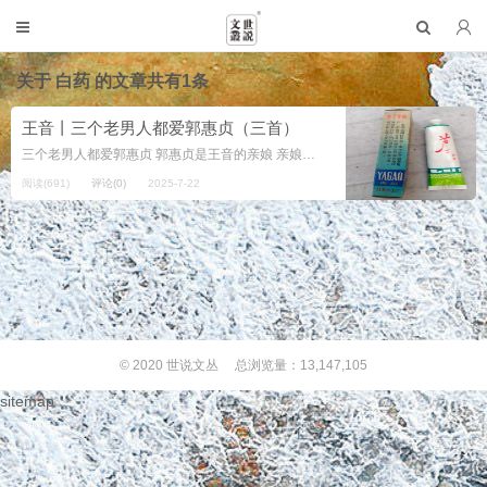
关于
白药
的文章共有1条
王音丨三个老男人都爱郭惠贞（三首）
三个老男人都爱郭惠贞 郭惠贞是王音的亲娘 亲娘比她小儿年长了 整整四十有五，郭惠贞 如果她还活着的话 今年正好是 一百零一岁 郭惠贞比丈夫王润泰大三岁 比亲弟弟郭绪和大五岁 这两个老男人 ...
阅读(691)
评论(0)
2025-7-22
© 2020
世说文丛
总浏览量：13,147,105
sitemap