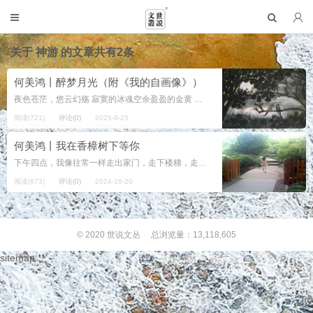
关于
神游
的文章共有2条
何美鸿丨醉梦月光（附《我的自画像》）
夜色苍茫，悠云幻殇 寂寞的冰魂空余盈盈的金黄 婆娑的树影筛落满池的月光 熟寐的人儿神游梦的墟场 雇佣巡夜的清风奔赴碧池 树枝作秤缀果作砣将月光来称量 揉碎月光，浸渍月光在夜的寒露里 勾兑...
阅读(721)
评论(0)
2025-8-25
何美鸿丨我在香樟树下等你
下午四点，我像往常一样走出家门，走下楼梯，走进通往航大附属学校的西门口，然后在一棵香樟树下站定等你。 通往附属小学的这条马路两侧均栽种了成排的香樟树。香樟树高大茂密的枝叶如伞盖从两边斜逸而出，几乎遮...
阅读(873)
评论(0)
2024-10-20
© 2020
世说文丛
总浏览量：13,118,605
sitemap