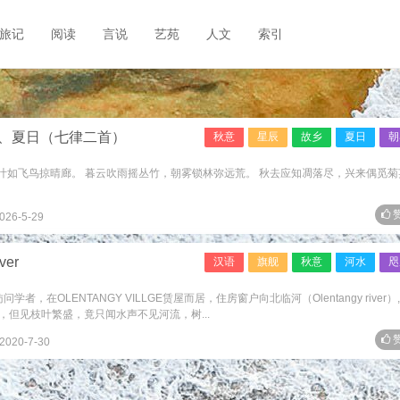
旅记
阅读
言说
艺苑
人文
索引
、夏日（七律二首）
秋意
星辰
故乡
夏日
朝
，叶如飞鸟掠晴廊。 暮云吹雨摇丛竹，朝雾锁林弥远荒。 秋去应知凋落尽，兴来偶觅菊
赞
026-5-29
ver
汉语
旗舰
秋意
河水
咫
者，在OLENTANGY VILLGE赁屋而居，住房窗户向北临河（Olentangy river）
但见枝叶繁盛，竟只闻水声不见河流，树...
赞
2020-7-30