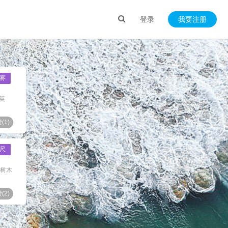
登录
我要注册
雾
英
(
1
)
尺
,树木
(
2
)