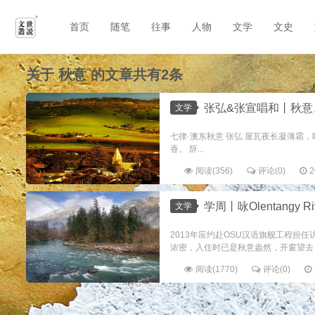
首页
随笔
往事
人物
文学
文史
关于
秋意
的文章共有2条
张弘&张宣唱和丨秋意
文学
七律·澳东秋意 张弘 屋瓦夜长凝薄霜
香。 辞...
阅读(356)
评论(0)
2
学周丨咏Olentangy Ri
文学
2013年应约赴OSU汉语旗舰工程担任访问学
浓密，入住时已是秋意盎然，开窗望去，
阅读(1770)
评论(0)