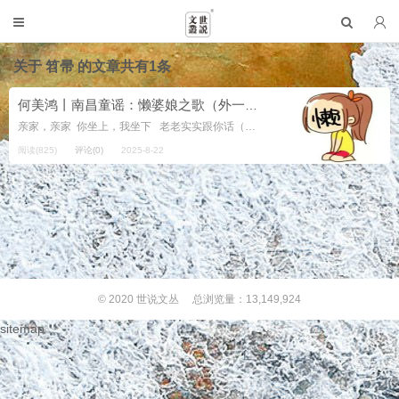
关于
笤帚
的文章共有1条
何美鸿丨南昌童谣：懒婆娘之歌（外一首）
亲家，亲家 你坐上，我坐下 老老实实跟你话（说） 话什哩？ 话你家女 头不梳，面不洗 ...
阅读(825)
评论(0)
2025-8-22
© 2020
世说文丛
总浏览量：13,149,924
sitemap