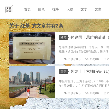
首页
随笔
往事
人物
文学
文史
关于
红茶
的文章共有2条
孙建国丨思维的涟漪
随笔
思维的涟漪 多年前的一个念头，像一
规律？这无端的联想没有结果，很快便沉入
阅读(303)
评论(0)
2
阿龙丨十六铺码头（1
文学
年轻时生活于上海十余载，2010年5月
年4月16日。人生易逝而倏忽之间往往可
阅读(865)
评论(0)
2