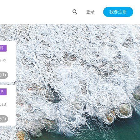
登录
我要注册
爵
生克
(
1
)
飞
18
(
4
)