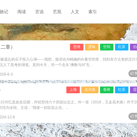
旅记
阅读
言说
艺苑
人文
索引
（二章）
思维
逻辑
空间
红茶
伯
粒被遗忘的石子投入心湖——我想，能否在AI精确的向量空间里，找到东方古老的五行
了思考的湖底。直到今天，另一个念头“佛教与AI”无...
赞
026-6-3
）
上海
花木路
香樟
红茶
霞
-10月忆及故友旧朋，作轻型诗六十四首以念之。外一首《2018，又走花木路》作于20
结为永恒。主说：“我使一切叹息止住。...
赞
024-12-6