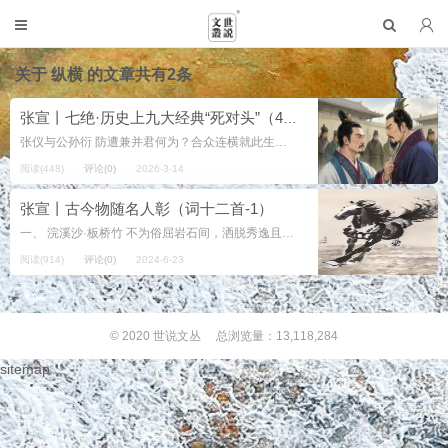
关于
纵横
的文章共有2条
张宣丨七绝·历史上九大经典“死对头”（4·张仪与公孙衍）
张仪与公孙衍 防遭兼并君何为？合众连横就此生。 相互竞争趋激烈，两人博弈赛输赢。 注： 张仪与公孙衍是战国时期著名的纵横...
阅读(448)
评论(0)
2026-3-14
张宣丨古今物随名人彰（词十二首-1）
一、 浣溪沙·板桥竹 不为俗屈岩石间，洒脱秀逸且盎然， 后园十万亦斑斓。 削尽冗长留清瘦，画竹无数直而坚， 丹青内涵可流连。 注：...
阅读(914)
评论(0)
2024-6-23
© 2020
世说文丛
总浏览量：13,118,284
sitemap