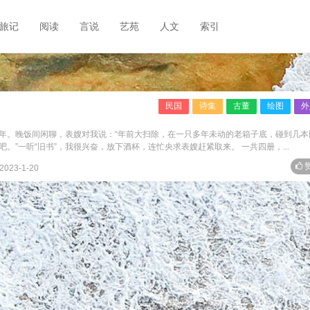
旅记
阅读
言说
艺苑
人文
索引
民国
诗集
古董
绘图
外
年。晚饭间闲聊，表嫂对我说：“年前大扫除，在一只多年未动的老箱子底，碰到几本
。”一听“旧书”，我很兴奋，放下酒杯，连忙央求表嫂赶紧取来。 一共四册，...
赞
2023-1-20