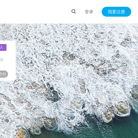
登录
我要注册
人
旧
(
4
)