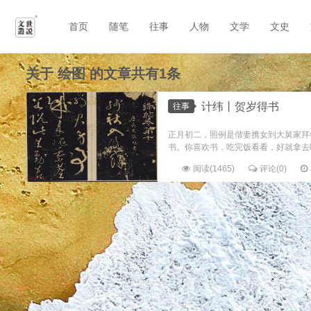
首页
随笔
往事
人物
文学
文史
关于
绘图
的文章共有1条
计纬丨贺岁得书
往事
正月初二，照例是偕妻携女到大舅家拜
书。你喜欢书，吃完饭看看，好就拿去吧
阅读(1465)
评论(0)