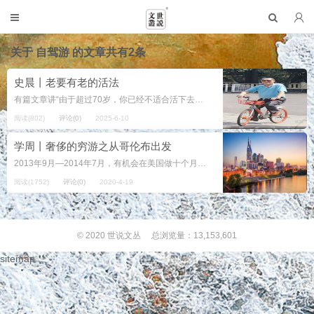
关于
自驾游
的文章共有2条
史晨丨老要有老的活法
有篇文章讲“由于超过70岁，你已经不适合活下去了……”这纯粹是屁话！ 如果已经70开外，即便小病小灾，只要不傻不呆，这些互联网的小技巧仍然学得来。又不是什么高科技，仅仅是个操作而已，就看你愿不愿动脑，爱不爱学习了...
阅读(802)
评论(0)
2025-6-10
学周丨奢侈的穷游之从哥伦布出发
2013年9月—2014年7月，有机会在美国做十个月的访问学者，对我是一件很特别的事情，我以为这是出自上帝的美意。特别要感谢OSU东方语言文学系的吴伟克（Galal Walker）教授和简小滨教授，他们的信任让我来到...
阅读(1752)
评论(0)
2020-4-19
© 2020
世说文丛
总浏览量：13,153,601
sitemap