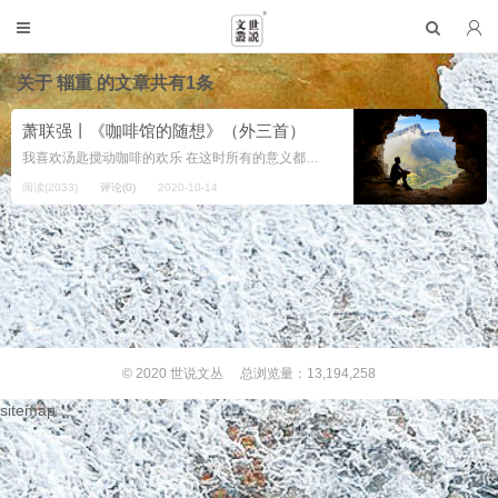
关于
辎重
的文章共有1条
萧联强丨《咖啡馆的随想》（外三首）
我喜欢汤匙搅动咖啡的欢乐 在这时所有的意义都会呈现 这时所有的一切都是真实的 不需要复述或者转述 所有的一切已经呈现在我面前 喝咖啡的快乐正在这种优雅上 没有意义也拒绝任何意义 夕阳透过彩绘的玻璃照耀着我 花纹投下...
阅读(2033)
评论(0)
2020-10-14
© 2020
世说文丛
总浏览量：13,194,258
sitemap