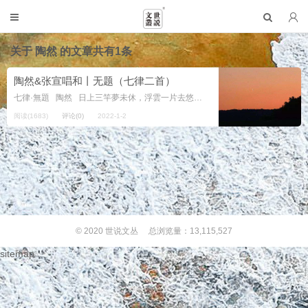
关于
陶然
的文章共有1条
陶然&张宣唱和丨无题（七律二首）
七律·無題 陶然 日上三竿夢未休，浮雲一片去悠悠。 東移西运斗杓轉，北往南來羈鳥愁。 獨立高飛疎雨外，孤聲伴月白萍洲。 秋鴻一曲明心跡，燕...
阅读(1683)
评论(0)
2022-1-2
© 2020
世说文丛
总浏览量：13,115,527
sitemap