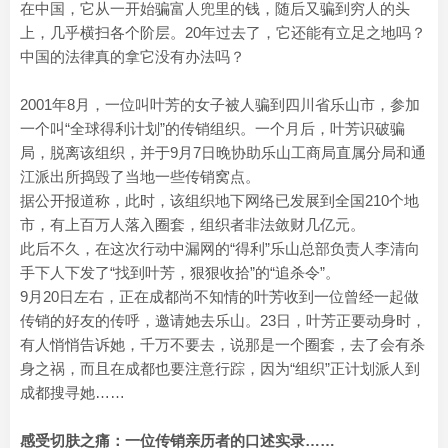
在中国，它从一开始骗富人兜里的钱，随后又骗到穷人的头
上，几乎横扫各个阶层。20年过去了，它还能有立足之地吗？
中国的法律真的拿它没有办法吗？
2001年8月，一位叫叶芳的女子被人骗到四川省乐山市，参加
一个叫“全球得利计划”的传销组织。一个月后，叶芳识破骗
局，脱离该组织，并于9月7日晚协助乐山工商局直属分局和通
江派出所捣毁了当地一些传销窝点。
据公开报道称，此时，该组织地下网络已发展到全国210个地
市，有上百万人落入圈套，组织者非法敛财几亿元。
此后不久，在这次行动中漏网的“得利”乐山总部负责人李清向
手下人下发了“找到叶芳，狠狠收拾”的“追杀令”。
9月20日左右，正在成都尚不知情的叶芳收到一位曾经一起做
传销的好友的传呼，邀请她去乐山。23日，叶芳正要动身时，
有人悄悄告诉她，千万不要去，说那是一个圈套，去了会有杀
身之祸，而且在成都也要注意行踪，因为“组织”正计划派人到
成都搜寻她……
感受切肤之痛：一位传销亲历者的口述实录……