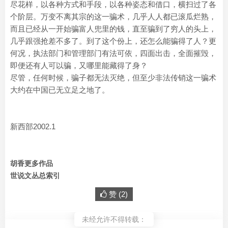
尽花样，以各种方式和手段，以各种姿态和借口，横扫过了各
个阶层。万变不离其宗的这一骗术，几乎人人都已滚瓜烂熟，
而且已经从一开始骗富人兜里的钱，直至骗到了穷人的头上，
几乎跟强抢差不多了。到了这个份上，还怎么能骗得了人？更
何况，执法部门和管理部门有法可依，四面出击，全面摧毁，
即便还有人可以骗，又哪里能藏得了身？
尽管，任何时候，骗子都无法灭绝，但至少非法传销这一骗术
大约在中国已无立足之地了。
新西部2002.1
胡香更多作品
世说文丛总索引
赞 (
2
)
未经允许不得转载：