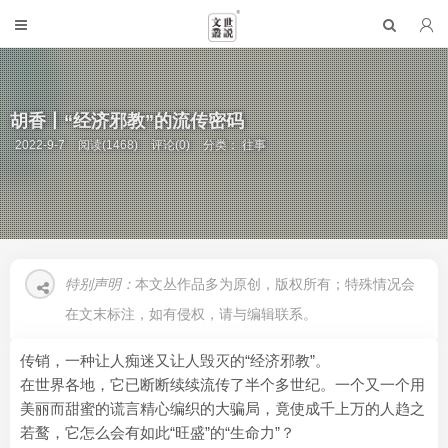
胡香丨“经济邪教”的流传密码
2022-9-7
阅读(1468)
评论(0)
分类：
往事
特别声明：
本文丛作品多为原创，版权所有；特殊情况会
在文末标注，如有侵权，请与编辑联系。
传销，一种让人痴迷又让人毁灭的“经济邪教”。
在世界各地，它已断断续续流传了半个多世纪。一个又一个用
美丽而甜蜜的谎言精心编织的大骗局，竟使成千上万的人趋之
若鹜，它怎么会有如此“旺盛”的“生命力”？