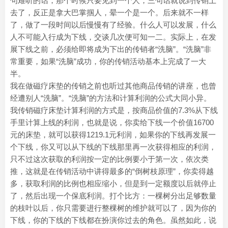
句难听的话，那个时候只要见到一个人，三句话就说到传销上
去了，反正是拿大巴掌掴人，晕一个是一个。后来就不一样
了，做了一段时间以后慢慢有了经验。什么人可以发展，什么
人不可能入行成为下线，交谈几次便可知一二。实际上，在发
展下线之前，必须给即将成为下出的传销者“洗脑”。“洗脑”非
常重要，如果“洗脑”成功，你的传销活动基本上完成了一大
半。
我在做磁疗床垫的传销之前也听过其他商品传销的讲座，也曾
经遭别人“洗脑”。“洗脑”的方法和计算利润的公式大同小异。
我传销磁疗床垫计算利润的方式是，按商品价值的7.3%从下线
手里计算上线的利润，也就是说，你卖给下线一个价值16700
元的床垫，就可以获得1219.1元利润，如果你的下线再发展一
个下线，你又可以从下线的下线那里再一次获得相应的利润，
只不过这次获取的利润按一定的比例要小于第一次，依次类
推，这就是在传销活动中讲得最多的“倒树枝原理”，你卖得越
多，获取利润的比例也相应缩小，但是到一定额度以后就停止
了，然后出现一个保底利润。打个比方：一棵树分出足够数量
的枝叶以后，你只需要进行整棵树的维护就可以了，因为你的
下线，你的下线的下线都在扮演你过去的角色。虽然如此，说