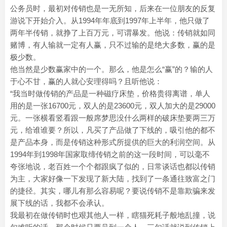
公务员时，最初对传销也是一无所知，后来在一位朋友的反复
游说下开始介入。从1994年年底到1997年上半年，他只做了
两年半传销，就挣了上百万元，可谓暴发。他说：传销就如同
赌博，有人输就一定有人赢，只不过输的是绝大多数，赢的是
极少数。
他当然是少数赢家中的一个。那么，他是怎么“赢”的？输的人
于心不甘，赢的人就心安理得吗？且听他说：
“我当时做传销的产品是一种磁疗床垫，价格贵得离谱，单人
用的是一张16700元，双人的是23600元，双人加大的是29000
元。一张横看竖看跟一般席梦思没什么两样的破床垫要两三万
元，给谁谁要？所以，凡买了产品做了下线的，吸引他的都不
是产品本身，而是传销这种形式所提供的巨大的利润空间。从
1994年到1998年国家取缔传销之前的这一段时间，可以毫不
夸张地说，老百姓一个个都跟疯了似的，日常谈话也都以传销
为主，大家好像一下发现了新大陆，找到了一条通往致富之门
的捷径。其实，哪儿有那么容易呢？要说传销不是靠欺骗来发
展下线的话，我都不会承认。
我最初在做传销时也艰其他人一样，瞎猫死耗子般地乱撞，说