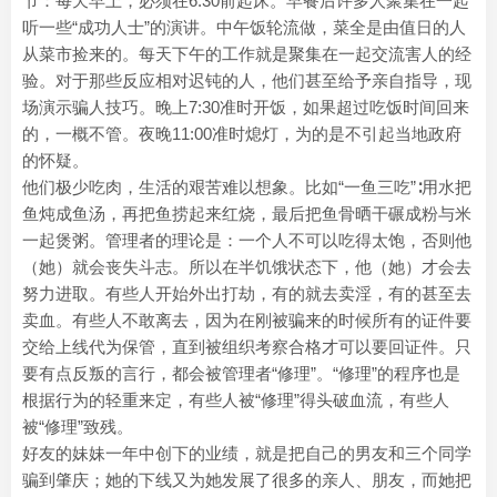
节：每天早上，必须在6:30前起床。早餐后许多人聚集在一起
听一些“成功人士”的演讲。中午饭轮流做，菜全是由值日的人
从菜市捡来的。每天下午的工作就是聚集在一起交流害人的经
验。对于那些反应相对迟钝的人，他们甚至给予亲自指导，现
场演示骗人技巧。晚上7:30准时开饭，如果超过吃饭时间回来
的，一概不管。夜晚11:00准时熄灯，为的是不引起当地政府
的怀疑。
他们极少吃肉，生活的艰苦难以想象。比如“一鱼三吃”∶用水把
鱼炖成鱼汤，再把鱼捞起来红烧，最后把鱼骨晒干碾成粉与米
一起煲粥。管理者的理论是：一个人不可以吃得太饱，否则他
（她）就会丧失斗志。所以在半饥饿状态下，他（她）才会去
努力进取。有些人开始外出打劫，有的就去卖淫，有的甚至去
卖血。有些人不敢离去，因为在刚被骗来的时候所有的证件要
交给上线代为保管，直到被组织考察合格才可以要回证件。只
要有点反叛的言行，都会被管理者“修理”。“修理”的程序也是
根据行为的轻重来定，有些人被“修理”得头破血流，有些人
被“修理”致残。
好友的妹妹一年中创下的业绩，就是把自己的男友和三个同学
骗到肇庆；她的下线又为她发展了很多的亲人、朋友，而她把