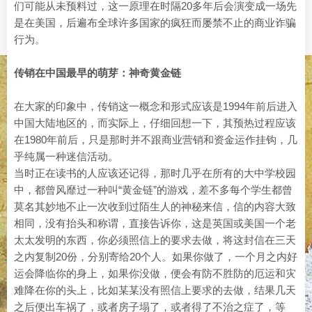
们可能从未预料过，这一原理在时隔20多年后会演变成一场先
是在美国，后遍布全球许多国家的疯狂而屡禁不止的商业诈骗
行为。
传销在中国最早的萌芽：神奇黄金链
在大家的印象中，传销这一概念和形式应该是1994年前后进入
中国大陆地区的，而实际上，仔细回想一下，其预热过程应该
在1980年前后，只是那时并不跟商业营销和资金运作挂钩，几
乎纯属一种迷信活动。
当时正在读书的人应该还记得，那时几乎在所有的大中学校园
中，都曾风靡过一种叫“黄金链”的游戏，差不多每个学生都曾
莫名其妙地不止一次收到过陌生人的神秘来信，信的内容大致
相同，没有抬头和称谓，直接告诉你，这是英国或美国一个老
太太发明的东西，你必须照信上的要求去做，将这封信在三天
之内复制20份，分别寄给20个人。如果你做了，一个月之内好
运会降临你的身上，如果你没做，便会有防不胜防的厄运和灾
难降在你的头上，比如某某没有照信上要求的去做，结果几天
之后便出车祸了，或者房子塌了，或者得了不治之症了，等