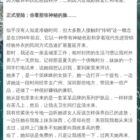
因为破坏和扰乱校园秩序，二则因为造成邮路繁忙和堵塞。
正式登陆：你看那张神秘的脸……
似乎没有人知道准确时间，但大多数人接触到“传销”这一概念
是在1994年前后。它以一种带有神秘色彩和穿着现代先进营销
经验外衣的民间方式迅速扩展蔓延开来。
那时，我还在一座县城里工作，相对封闭的生活习惯让我对外
界几乎一无所知。记得那是夏天的一个傍晚时分，妹妹的一个
同学打电话来，说她很想认识我，要到家里来拜访。
她来了，是一个笑眯眯的女孩子。她一边打开一个提包，一边
讲她这一段时间经常去广州、深圳那些地方，带回来一些产
品，还做了一种很好赚钱的兼职。
她从提包里拿出来的是一套某某品牌的系列护肤品，一样样摆
在茶几上，然后，让我去卫生间打盆清水来。
我有些紧张兮兮地一边听她讲女人应该怎样保养自己的皮肤，
一边任她在我脸上抹东抹西，心里却在想：美容院我都从来没
去过，这样上门服务不知她要向我收多高的费。
临了，她却说是免费的，只是让我感受一下，过两天她再来。