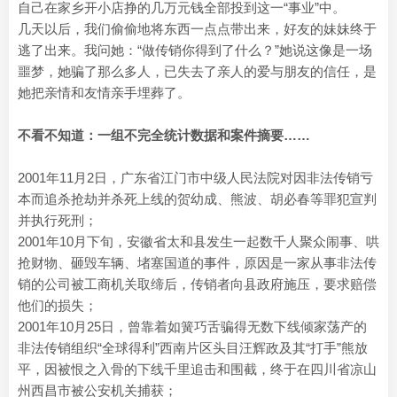
自己在家乡开小店挣的几万元钱全部投到这一“事业”中。
几天以后，我们偷偷地将东西一点点带出来，好友的妹妹终于
逃了出来。我问她：“做传销你得到了什么？”她说这像是一场
噩梦，她骗了那么多人，已失去了亲人的爱与朋友的信任，是
她把亲情和友情亲手埋葬了。
不看不知道：一组不完全统计数据和案件摘要……
2001年11月2日，广东省江门市中级人民法院对因非法传销亏
本而追杀抢劫并杀死上线的贺幼成、熊波、胡必春等罪犯宣判
并执行死刑；
2001年10月下旬，安徽省太和县发生一起数千人聚众闹事、哄
抢财物、砸毁车辆、堵塞国道的事件，原因是一家从事非法传
销的公司被工商机关取缔后，传销者向县政府施压，要求赔偿
他们的损失；
2001年10月25日，曾靠着如簧巧舌骗得无数下线倾家荡产的
非法传销组织“全球得利”西南片区头目汪辉政及其“打手”熊放
平，因被恨之入骨的下线千里追击和围截，终于在四川省凉山
州西昌市被公安机关捕获；