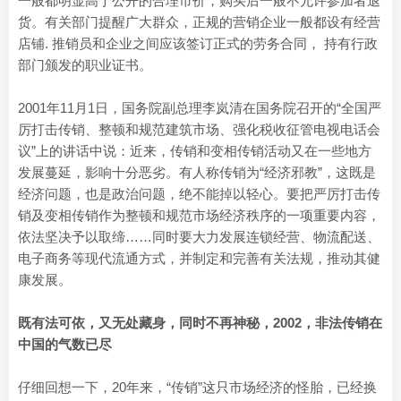
一般都明显高于公开的合理市价，购买后一般不允许参加者退
货。有关部门提醒广大群众，正规的营销企业一般都设有经营
店铺. 推销员和企业之间应该签订正式的劳务合同， 持有行政
部门颁发的职业证书。
2001年11月1日，国务院副总理李岚清在国务院召开的“全国严
厉打击传销、整顿和规范建筑市场、强化税收征管电视电话会
议”上的讲话中说：近来，传销和变相传销活动又在一些地方
发展蔓延，影响十分恶劣。有人称传销为“经济邪教”，这既是
经济问题，也是政治问题，绝不能掉以轻心。要把严厉打击传
销及变相传销作为整顿和规范市场经济秩序的一项重要内容，
依法坚决予以取缔……同时要大力发展连锁经营、物流配送、
电子商务等现代流通方式，并制定和完善有关法规，推动其健
康发展。
既有法可依，又无处藏身，同时不再神秘，2002，非法传销在
中国的气数已尽
仔细回想一下，20年来，“传销”这只市场经济的怪胎，已经换