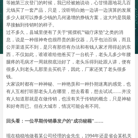
等她第三次登门的时候，我已经被她说动，心甘情愿地花几百
元钱买了一套产品，只是，没听明白她一边讲一边演算的发展
多少人就可以挣多少钱的几何递增的挣钱方案，这大约是我最
早接触到传销时的样子。
过不多久，县城里便有了关于“摇摆机”“磁疗床垫”之类的消
息，说是一种很神奇也很昂贵的新仪器，几乎包治百病，而且
公开渠道买不到，是只有那些有办法和有钱人家才用得起的东
西，不仅如此，谁谁谁给他爸买了一台机子，老头儿多少年腰
腿疼的毛病才一周就彻底治好了，老头乐得到处跟人讲，便有
很多人到老头儿那里去买机子，因此，厂家还奖了老头很多
钱。
大家说时都有一种神秘、一种艳羡和一种扑朔迷离的感觉，也
有人互相打听那老头儿在哪里，想去看看，想去试试……并没
有人知道那就是在做传销，也没有关于传销的概念，只是神秘
和好奇而已。但在大城市，情况可能会有不同。
回头看：一位早期传销暴发户的“成功秘籍”……
现在稳稳地做着某公司经理的金先生，1994年还是省会某机关