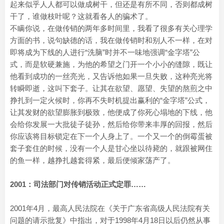
起来似乎人人都可以做成树干，但还是有所不同，否则都成树
干了，谁做枝叶呢？这就看各人的骗术了。
不瞒你说，在做传销的两年多时间里，我看了很多有关心理学
方面的书，说句缺德的话，我在做传销时和别人不一样，在对
即将成为下线的人进行“洗脑”时并不一味地强调“金字塔”公
式，而是软硬兼施，为他的希望之门开一个小小的缝隙，既让
他看到成功的一丝亮光，又告诉他如果一旦失败，这种亮光将
转瞬即逝，这叫下套子。让其在欲望、愿望、失望的熬煎之中
挣扎到一定火候时，你再不失时机提出赢利的“金字塔”公式，
让其发财的欲望膨胀到极致，他便成了你死心塌地的下线，他
会给你发展一大批徒子徒孙，然后给你带来丰厚的回报，然后
你应该将目标锁定在下一个人身上了。一个又一个的倒霉蛋被
套子套住的时候，没有一个人是甘心坐以待毙的，就跟被网住
的鱼一样，越挣扎越套得紧，最后便倾家荡产了。
2001：司法部门对传销活动正式定罪……
2001年4月，最高人民法院在《关于广东省高级人民法院有关
问题的请示批复》中指出，对于1998年4月18日以后仍然从事