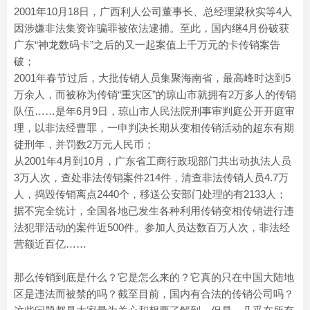
2001年10月18日，广西利人公司董事长、总经理梁秋实等4人
因涉嫌非法集资诈骗罪被依法逮捕。至此，国内继4月份破获
广东“神龙数码卡”之后的又一起案值上千万元的卡传销案告
破；
2001年春节过后，大批传销人员集聚海南省，最高峰时达到5
万余人，而被称为传销“重灾区”的琼山市就拥有2万多人的传销
队伍……是年6月9日，琼山市人民法院刑事审判庭公开开庭审
理，以非法经曹罪，一申判决长期从变相传销活动的超东有期
徒刑年，并罚数2万元人民币；
从2001年4月到10月，广东省工商行政现部门共出动执法人员
3万人次，查处非法传销案件214件，清查非法传销人员4.7万
人，捣毁传销离点2440个，移送公安部门处理的有2133人；
据不完全统计，全国各地已发生各种利用传销变相传销进行违
法犯罪活动的案件近500件。参加人员达数百万人次，非法经
营额近百亿……
那么传销到底是什么？它是怎么来的？它真的只在中国大陆地
区是违法而被禁的吗？截至目前，国内有合法的传销公司吗？