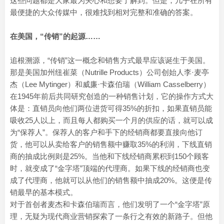
这些问题都是大家最为关心和想要了解到。但是，几乎在所有
最便捷的大众传媒中，很难找到相对完整和准确的答案。
在美国，“传销”的起源……
追根溯源，“传销”这一概念和销售方式最早应该诞生于美国。
那是美国加州纽崔菜（Nutrille Products）公司创始人李·麦亭
杰（Lee Mytinger）和威廉·卡森伯瑞（William Casselberry）
在1945年前后共同研究创造的一种销售计划，它的操作方式大
体是：直销员向他们两位进货可得35%的折扣，如果直销员能
吸收25人以上，而且每人都购买一个月的供应的话，就可以成
为“保荐人”。保荐人的客户和手下的经销商都要直接向他订
货，他可以从卖给客户的销售额中赚取35%的利润，下线直销
商的抽成比例则是25%。当他和下线经销商累积到150个顾客
时，就变成了“金字塔”顶端的代理商。如果下线的经销商也变
成了代理商，他就可以从他们的销售额中抽成20%。这便是传
销最早的基本模式。
对于首创者麦杰和卡森伯瑞而言，他们发明了一个“金字塔”原
理，无疑为现代商业营销探索了一条行之有效的新路子。但他