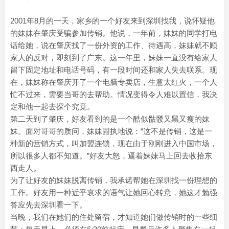
2001年8月的一天，家乡的一个好友来到深圳找我，说怀疑他
的妹妹在肇庆受骗参加传销。他说，一年前，妹妹的同学打电
话给她，说在肇庆找了一份外资的工作、待遇高，妹妹就不顾
家人的反对，即刻到了广东。这一年里，妹妹一直没有给家人
留下固定地址和电话号码，有一段时间还和家人失去联系。现
在，妹妹称在肇庆开了一个电脑专卖店，生意太红火，一个人
忙不过来，需要当哥的去帮助。情况变得令人难以置信，我决
定和他一起去探个究竟。
第二天到了肇庆，好友看到的是一个酷似骷髅又黑又瘦的妹
妹。面对哥哥的质问，妹妹固执地说：“这不是传销，这是一
种新的营销方式，叫加盟连锁，现在由于刚刚进入中国市场，
所以很多人都不知道。”好友大怒，逼着妹妹马上回去收拾东
西走人。
为了让好友的妹妹脱离传销，我承诺帮她在深圳找一份理想的
工作。好友用一种近乎哀求的语气让她回心转意，她这才勉强
答应先去深圳看一下。
当晚，我们在她们的住处留宿，才知道她们做传销时的一些细