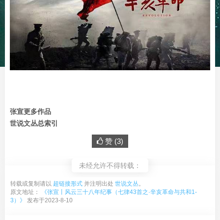
张宣更多作品
世说文丛总索引
赞 (
3
)
未经允许不得转载：
转载或复制请以
超链接形式
并注明出处
世说文丛
。
原文地址：
《张宣丨风云三十八年纪事（七律43首之·辛亥革命与共和1-
3）》
发布于2023-8-10