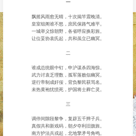
一
飘摇风雨愈无晴，十次揭竿震晚清。
皇室组阁谁不怒，庶民保路气难平。
一城举义惊朝野，各省呼应换彩旌。
让位妥协袁氏起，共和虽立已幽冥。
二
谁成总统眼中钉，申沪谋杀四海惊。
武力讨袁乏理数，孤军落败似幽冥。
逆行帝制成奸佞，背负黎民获骂名。
未热黄袍忧愤死，护国将士葬亡灵。
三
调停间隙段黎争，复辟五千辫子兵。
真假共和新戏码，朝夕夺利旧旗旌。
南方护法兵戎起，北地擎矛号角鸣。